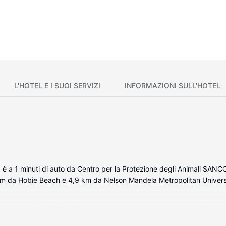
L'HOTEL E I SUOI SERVIZI
INFORMAZIONI SULL'HOTEL
, è a 1 minuti di auto da Centro per la Protezione degli Animali SAN
 km da Hobie Beach e 4,9 km da Nelson Mandela Metropolitan Univers
completa di frigorifero. Le camere sono dotate di patio. I bagni sono 
o eseguite tutti i giorni.