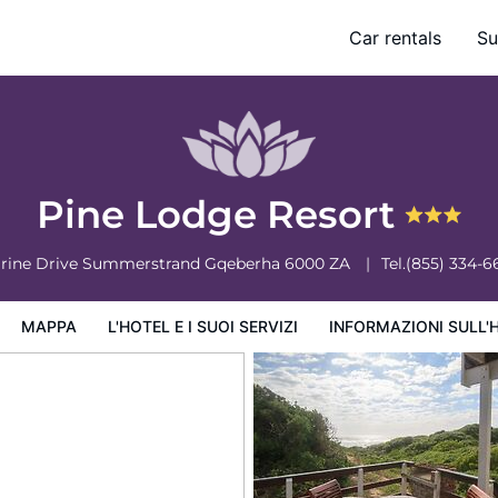
Car rentals
Su
ervizi
Informazioni sull'hotel
Condizioni dell'hotel
Pine Lodge Resort
rine Drive Summerstrand
Gqeberha
6000
ZA
Tel.
(855) 334-6
MAPPA
L'HOTEL E I SUOI SERVIZI
INFORMAZIONI SULL'