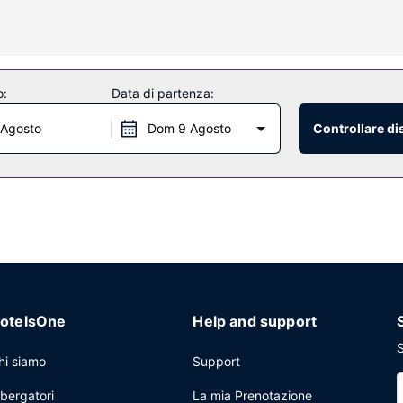
 per il corpo e trattamenti per il viso. Questo hotel propone, inoltre, 
o:
Data di partenza:
ti piatti, nonché di un'ampia scelta di snack al bar/caffetteria. Conclu
 Agosto
Dom 9 Agosto
Controllare di
ar/lounge davvero fantastico. La colazione a buffet è disponibile pa
io lavanderia e una cassetta di sicurezza presso la reception. Stai p
con un'area per conferenze e sale riunioni. Potrai usufruire di una na
io gratuito.
otelsOne
Help and support
S
hi siamo
Support
lbergatori
La mia Prenotazione