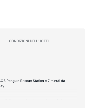
CONDIZIONI DELL'HOTEL
CCOB Penguin Rescue Station e 7 minuti da
ity.
dotati di vasca o doccia. I comfort includono