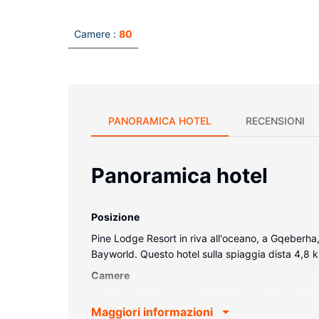
Camere :
80
PANORAMICA HOTEL
RECENSIONI
Panoramica hotel
Posizione
Pine Lodge Resort in riva all'oceano, a Gqeberha
Bayworld. Questo hotel sulla spiaggia dista 4,8
Camere
Rilassati in una delle 80 camere della struttura, 
Maggiori informazioni
casseforti e bollitori elettrici, mentre le pulizie son