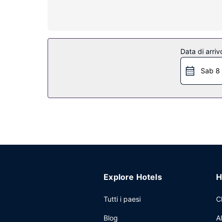
Attrattive della proprietà
Concediti un po' di relax con massaggi, trattamenti
servizi per matrimoni.
Ristorante
Data di arriv
Un hotel dispone di un ristorante che offre preliba
Sab 8
preferito! Presso questa struttura troverai un b
Altre attrattive
Potrai usufruire di un business center, un serviz
avrai a disposizione 250 metri quadrati di spazio 
pagamento; inoltre, in loco troverai il un parchegg
Explore Hotels
H
Tutti i paesi
C
Blog
A