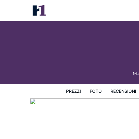
Pine Lodge Resort
Prezzi
Foto
Recensioni
Mappa
L'hotel e i suoi s
Ma
PREZZI
FOTO
RECENSIONI