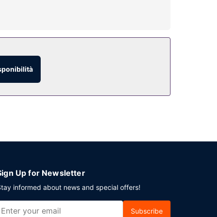
il Wi-Fi gratuito, una sala giochi/videogiochi e
di la giornata in bellezza con il tuo drink
sponibilità
gando un supplemento.
ianificando un evento a Gqeberha? Presso un hotel
vetta da e per l'aeroporto su richiesta a
Sign Up for Newsletter
tay informed about news and special offers!
Subscribe