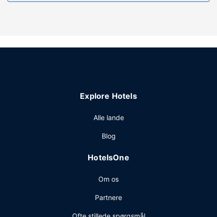
et fitnesscenter. Andre faciliteter på dette hotel inkluderer
gratis trådløs internetadgang, gavebutik/aviskiosk og
festsal.
Restaurant
Du kan købe mad ved den lokale snackbar/deli eller blive
på værelset og nyde godt af dette hotels mulighed for
roomservice. Gratis morgenmadsbuffet serveres dagligt.
Andre faciliteter
Explore Hotels
Gæsterne har blandt andet adgang til et døgnåbent
forretningscenter, hurtig indtjekning og hurtig udtjekning.
Alle lande
Planlægger du et arrangement i Goffs? På dette hotel er
Blog
der et område på 92 kvadratmeter til rådighed, bestående
af konferencelokaler og 2 mødelokaler. Lufthavnstransport
HotelsOne
tur-retur er gratis (døgnet rundt).
Om os
Partnere
Ofte stillede spørgsmål