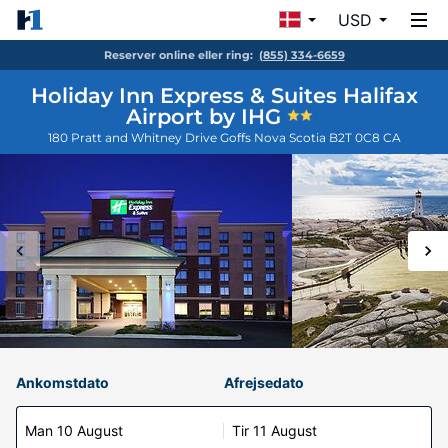
USD
Reserver online eller ring:
(855) 334-6659
Holiday Inn Express & Suites Halifax
Airport by IHG
180 Pratt and Whitney Drive
Goffs
Nova Scotia
B2T 0C8
CA
Ankomstdato
Afrejsedato
Man 10 August
Tir 11 August