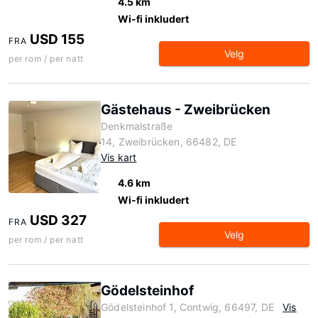
4.5 km
Wi-fi inkludert
USD 155
FRA
Velg
per rom / per natt
Gästehaus - Zweibrücken
Denkmalstraße
14, Zweibrücken, 66482, DE
Vis kart
4.6 km
Wi-fi inkludert
USD 327
FRA
Velg
per rom / per natt
Gödelsteinhof
Gödelsteinhof 1, Contwig, 66497, DE
Vis