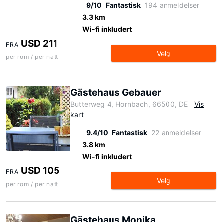
9/10
Fantastisk
194 anmeldelser
3.3 km
Wi-fi inkludert
USD 211
FRA
Velg
per rom / per natt
Gästehaus Gebauer
Butterweg 4, Hornbach, 66500, DE
Vis
kart
9.4/10
Fantastisk
22 anmeldelser
3.8 km
Wi-fi inkludert
USD 105
FRA
Velg
per rom / per natt
Gästehaus Monika