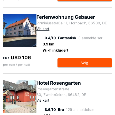
Ferienwohnung Gebauer
Pirminiusstraße 11, Hornbach, 66500, DE
Vis kart
9.4/10
Fantastisk
3 anmeldelser
3.9 km
Wi-fi inkludert
USD 106
FRA
Velg
per rom / per natt
Hotel Rosengarten
Rosengartenstraße
60, Zweibrücken, 66482, DE
Vis kart
8.6/10
Bra
129 anmeldelser