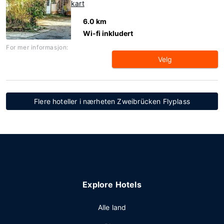
kart
6.0 km
Wi-fi inkludert
For mer informasjon:
Velg
Flere hoteller i nærheten Zweibrücken Flyplass
Explore Hotels
Alle land