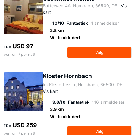
Butterweg 4A, Hornbach, 66500, DE
Vis
kart
10/10
Fantastisk
4 anmeldelser
3.8 km
Wi-fi inkludert
USD 97
FRA
Velg
per rom / per natt
Kloster Hornbach
Im Klosterbezirk, Hornbach, 66500, DE
Vis kart
9.8/10
Fantastisk
116 anmeldelser
3.9 km
Wi-fi inkludert
USD 259
FRA
Velg
per rom / per natt