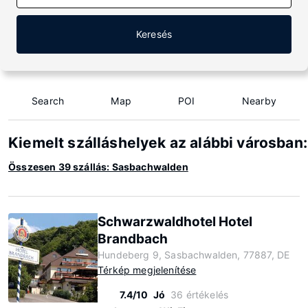
Keresés
Search
Map
POI
Nearby
Kiemelt szálláshelyek az alábbi városba
Összesen 39 szállás: Sasbachwalden
Schwarzwaldhotel Hotel
Brandbach
Hundeberg 9, Sasbachwalden, 77887, DE
Térkép megjelenítése
7.4/10
Jó
36 értékelés