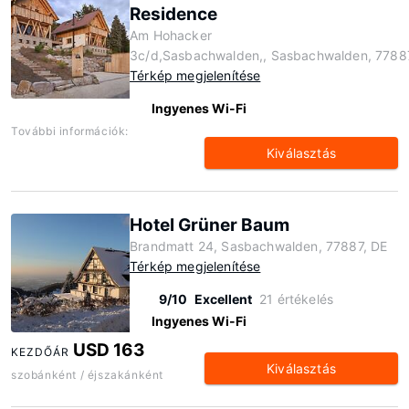
Residence
Am Hohacker
3c/d,Sasbachwalden,, Sasbachwalden, 7788
Térkép megjelenítése
Ingyenes Wi-Fi
További információk:
Kiválasztás
Hotel Grüner Baum
Brandmatt 24, Sasbachwalden, 77887, DE
Térkép megjelenítése
9/10
Excellent
21 értékelés
Ingyenes Wi-Fi
USD 163
KEZDŐÁR
Kiválasztás
szobánként / éjszakánként