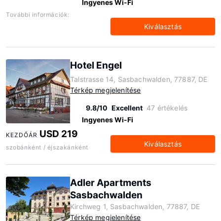
Ingyenes Wi-Fi
További információk:
Kiválasztás
Hotel Engel
Talstrasse 14, Sasbachwalden, 77887, DE
Térkép megjelenítése
9.8/10
Excellent
47 értékelés
Ingyenes Wi-Fi
USD 219
KEZDŐÁR
Kiválasztás
szobánként / éjszakánként
Adler Apartments
Sasbachwalden
Kirchweg 1, Sasbachwalden, 77887, DE
Térkép megjelenítése