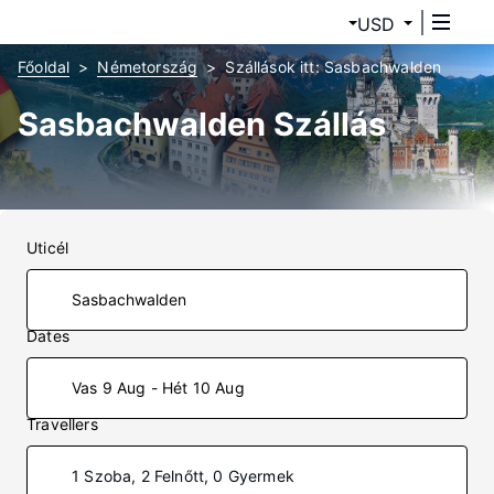
USD
Főoldal
Németország
Szállások itt: Sasbachwalden
Sasbachwalden Szállás
Uticél
Dates
Vas 9 Aug - Hét 10 Aug
Travellers
1 Szoba, 2 Felnőtt, 0 Gyermek