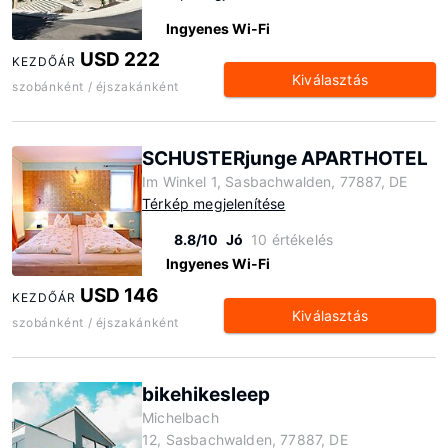
Ingyenes Wi-Fi
USD 222
KEZDŐÁR
Kiválasztás
szobánként / éjszakánként
SCHUSTERjunge APARTHOTEL
Im Winkel 1, Sasbachwalden, 77887, DE
Térkép megjelenítése
8.8/10
Jó
10 értékelés
Ingyenes Wi-Fi
USD 146
KEZDŐÁR
Kiválasztás
szobánként / éjszakánként
bikehikesleep
Michelbach
12, Sasbachwalden, 77887, DE