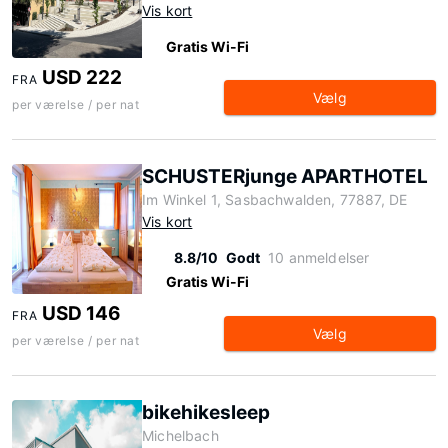
Vis kort
Gratis Wi-Fi
USD 222
FRA
Vælg
per værelse / per nat
SCHUSTERjunge APARTHOTEL
Im Winkel 1, Sasbachwalden, 77887, DE
Vis kort
8.8/10
Godt
10 anmeldelser
Gratis Wi-Fi
USD 146
FRA
Vælg
per værelse / per nat
bikehikesleep
Michelbach