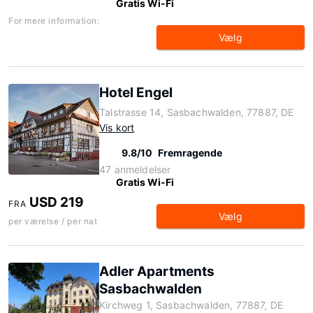
Gratis Wi-Fi
For mere information:
Vælg
Hotel Engel
Talstrasse 14, Sasbachwalden, 77887, DE
Vis kort
9.8/10
Fremragende
47 anmeldelser
Gratis Wi-Fi
USD 219
FRA
Vælg
per værelse / per nat
Adler Apartments
Sasbachwalden
Kirchweg 1, Sasbachwalden, 77887, DE