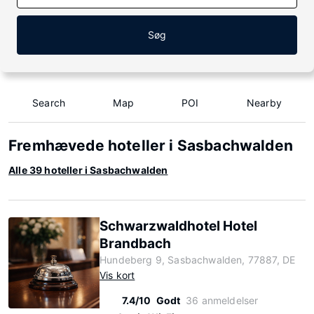
Søg
Search
Map
POI
Nearby
Fremhævede hoteller i Sasbachwalden
Alle 39 hoteller i Sasbachwalden
Schwarzwaldhotel Hotel
Brandbach
Hundeberg 9, Sasbachwalden, 77887, DE
Vis kort
7.4/10
Godt
36 anmeldelser