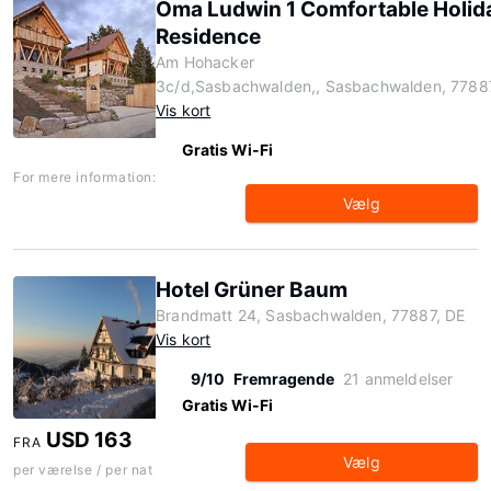
Oma Ludwin 1 Comfortable Holid
Residence
Am Hohacker
3c/d,Sasbachwalden,, Sasbachwalden, 7788
Vis kort
Gratis Wi-Fi
For mere information:
Vælg
Hotel Grüner Baum
Brandmatt 24, Sasbachwalden, 77887, DE
Vis kort
9/10
Fremragende
21 anmeldelser
Gratis Wi-Fi
USD 163
FRA
Vælg
per værelse / per nat