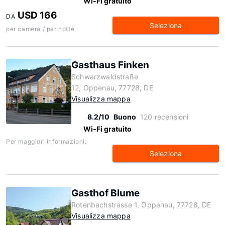
Wi-Fi gratuito
USD 166
DA
Seleziona
per camera / per notte
Gasthaus Finken
Schwarzwaldstraße
12, Oppenau, 77728, DE
Visualizza mappa
8.2/10
Buono
120 recensioni
Wi-Fi gratuito
Per maggiori informazioni:
Seleziona
Gasthof Blume
Rotenbachstrasse 1, Oppenau, 77728, DE
Visualizza mappa