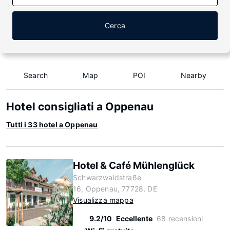
Cerca
Search
Map
POI
Nearby
Hotel consigliati a Oppenau
Tutti i 33 hotel a Oppenau
Hotel & Café Mühlenglück
Schwarzwaldstraße
16, Oppenau, 77728, DE
Visualizza mappa
9.2/10
Eccellente
68 recensioni