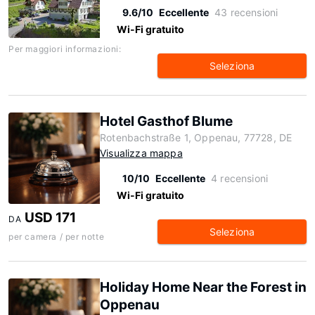
9.6/10
Eccellente
43 recensioni
Wi-Fi gratuito
Per maggiori informazioni:
Seleziona
Hotel Gasthof Blume
Rotenbachstraße 1, Oppenau, 77728, DE
Visualizza mappa
10/10
Eccellente
4 recensioni
Wi-Fi gratuito
USD 171
DA
Seleziona
per camera / per notte
Holiday Home Near the Forest in
Oppenau