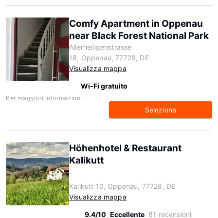
Comfy Apartment in Oppenau
near Black Forest National Park
Allerheiligenstrasse
18, Oppenau, 77728, DE
Visualizza mappa
Wi-Fi gratuito
Per maggiori informazioni:
Seleziona
Höhenhotel & Restaurant
Kalikutt
Kalikutt 10, Oppenau, 77728, DE
Visualizza mappa
9.4/10
Eccellente
81 recensioni