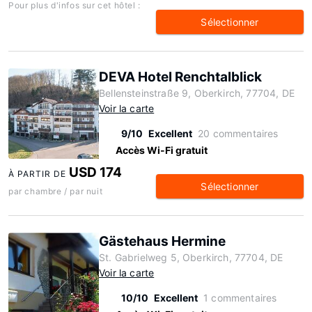
Pour plus d'infos sur cet hôtel :
Sélectionner
DEVA Hotel Renchtalblick
Bellensteinstraße 9, Oberkirch, 77704, DE
Voir la carte
9/10
Excellent
20 commentaires
Accès Wi-Fi gratuit
USD 174
À PARTIR DE
Sélectionner
par chambre / par nuit
Gästehaus Hermine
St. Gabrielweg 5, Oberkirch, 77704, DE
Voir la carte
10/10
Excellent
1 commentaires