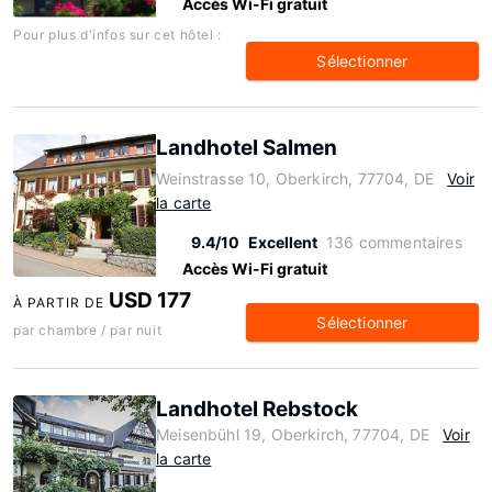
Accès Wi-Fi gratuit
Pour plus d'infos sur cet hôtel :
Sélectionner
Landhotel Salmen
Weinstrasse 10, Oberkirch, 77704, DE
Voir
la carte
9.4/10
Excellent
136 commentaires
Accès Wi-Fi gratuit
USD 177
À PARTIR DE
Sélectionner
par chambre / par nuit
Landhotel Rebstock
Meisenbühl 19, Oberkirch, 77704, DE
Voir
la carte