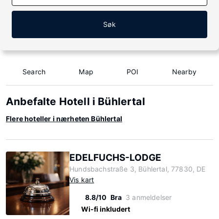
Søk
Search
Map
POI
Nearby
Anbefalte Hotell i Bühlertal
Flere hoteller i nærheten Bühlertal
EDELFUCHS-LODGE
Hundsbachstraße 3, Bühlertal, 77830, DE
Vis kart
8.8/10
Bra
3 anmeldelser
Wi-fi inkludert