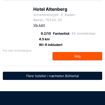
Hotel Altenberg
Schartenbergstr. 6, Baden-
Baden, 76534, DE
Vis kart
9.2/10
Fantastisk
49 anmeldelser
4.5 km
Wi-fi inkludert
For mer informasjon:
Velg
Flere hoteller i nærheten Bühlertal