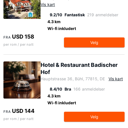
Vis kart
9.2/10
Fantastisk
219 anmeldelser
4.3 km
Wi-fi inkludert
USD 158
FRA
Velg
per rom / per natt
Hotel & Restaurant Badischer
Hof
Hauptstrasse 36, Bühl, 77815, DE
Vis kart
8.4/10
Bra
166 anmeldelser
4.3 km
Wi-fi inkludert
USD 144
FRA
Velg
per rom / per natt