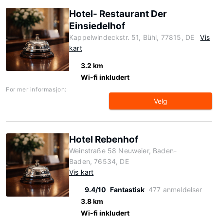
Hotel- Restaurant Der
Einsiedelhof
Kappelwindeckstr. 51, Bühl, 77815, DE
Vis
kart
3.2 km
Wi-fi inkludert
For mer informasjon:
Velg
Hotel Rebenhof
Weinstraße 58 Neuweier, Baden-
Baden, 76534, DE
Vis kart
9.4/10
Fantastisk
477 anmeldelser
3.8 km
Wi-fi inkludert