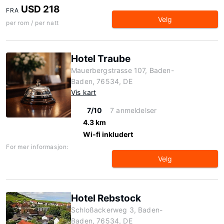
USD 218
FRA
Velg
per rom / per natt
Hotel Traube
Mauerbergstrasse 107, Baden-
Baden, 76534, DE
Vis kart
7/10
7 anmeldelser
4.3 km
Wi-fi inkludert
For mer informasjon:
Velg
Hotel Rebstock
Schloßackerweg 3, Baden-
Baden, 76534, DE