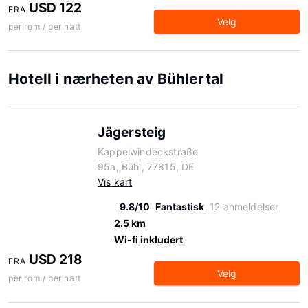
USD 122
FRA
Velg
per rom / per natt
Hotell i nærheten av Bühlertal
Jägersteig
Kappelwindeckstraße
95a, Bühl, 77815, DE
Vis kart
9.8/10
Fantastisk
12 anmeldelser
2.5 km
Wi-fi inkludert
USD 218
FRA
Velg
per rom / per natt