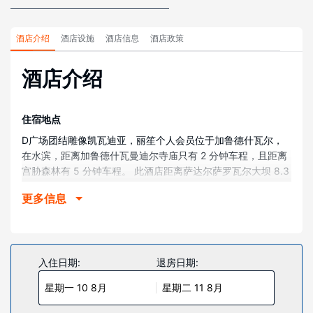
酒店介绍
酒店设施
酒店信息
酒店政策
酒店介绍
住宿地点
D广场团结雕像凯瓦迪亚，丽笙个人会员位于加鲁德什瓦尔，
在水滨，距离加鲁德什瓦曼迪尔寺庙只有 2 分钟车程，且距离
宫胁森林有 5 分钟车程。 此酒店距离萨达尔萨罗瓦尔大坝 8.3
英里（13.4 公里）。
更多信息
客房
有 91 间特色家居的客房提供迷你吧和智能电视；您定能在旅
途中找到家的舒适。您的记忆海绵床垫卧床备有羽绒被和埃及
棉床单。提供免费无线网络，方便您与朋友保持联系；数码频
入住日期:
退房日期:
道可满足您的娱乐需求。配备淋浴设施的私人浴室提供大花洒
星期一 10 8月
星期二 11 8月
淋浴喷头和免费洗浴用品。
物业设施