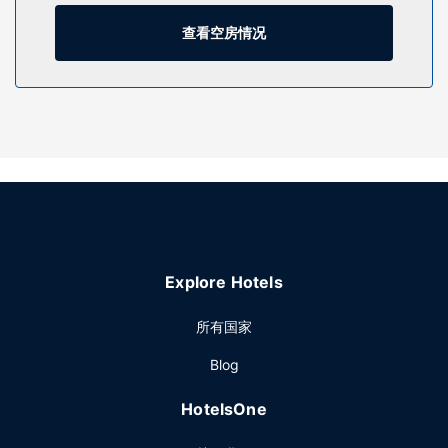
您可到花园欣赏美景，还可利用免费 WiFi和礼宾服务等服务和
查看空房情况
设施。此酒店还提供公共区电视和宴会厅。
餐厅
您可以到餐厅享用一顿美餐，也可以待在房间里，享受酒店的
部分时段客房送餐服务。
其他设施
特色服务/设施包括商务中心、24 小时前台服务和多语言服
务。酒店提供免费自助停车。
Explore Hotels
所有国家
Blog
HotelsOne