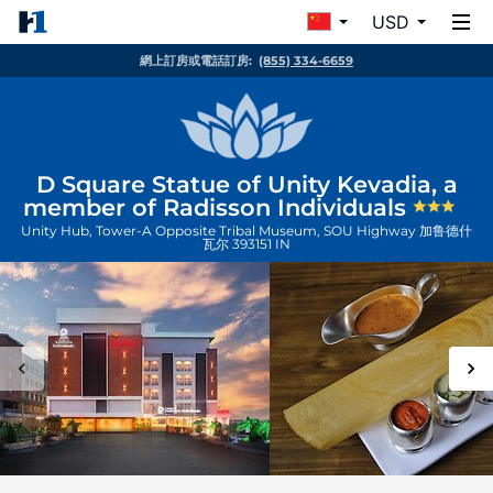
USD
網上訂房或電話訂房:
(855) 334-6659
D Square Statue of Unity Kevadia, a
member of Radisson Individuals
Unity Hub, Tower-A Opposite Tribal Museum, SOU Highway
加鲁德什
瓦尔
393151
IN