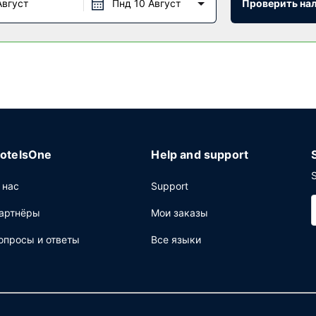
ства: бесплатный беспроводной доступ в интернет и место для 
Август
Пнд 10 Август
Проверить на
лашает гостей в свой ресторан.
щее: круглосуточная работа стойки регистрации, услуги прачеч
otelsOne
Help and support
S
 нас
Support
артнёры
Мои заказы
опросы и ответы
Все языки