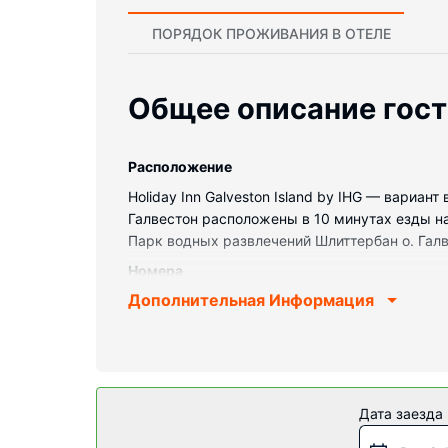
ПОРЯДОК ПРОЖИВАНИЯ В ОТЕЛЕ
Общее описание гос
Pасположение
Holiday Inn Galveston Island by IHG — вариан
Галвестон расположены в 10 минутах езды н
Парк водных развлечений Шлиттербан о. Галвс
Номера
Дополнительная Информация
Почувствуйте себя как дома в одном из 60 н
Бесплатный беспроводной доступ к интернету 
комнаты, совмещенные душ и ванна. Предост
телефон, письменные столы и микроволновые
Особенности объекта
Дата заезда
Воспользуйтесь разнообразными возможностям