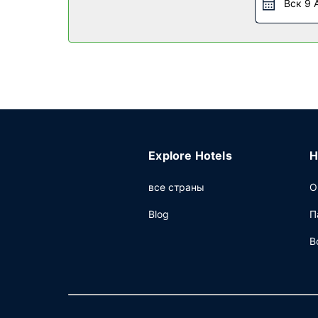
предоставляет дополнительные услуги и удоб
Вск 9 
Ресторан
Этот Holiday Inn Galveston Island by IHG приг
Другие особенности
Для удобства гостей предоставляется следую
самостоятельная парковка.
Explore Hotels
H
все страны
О
Blog
П
В