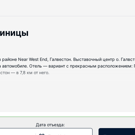
тиницы
т в районе Near West End, Галвестон. Выставочный центр о. Галв
а автомобиле. Отель — вариант с прекрасным расположением: П
тон — в 7,8 км от него.
омеров с кондиционером и другими удобствами, в числе котор
позволит всегда оставаться на связи, а кабельное телевидение
авляются бесплатные туалетные принадлежности и фен. Предос
 печи.
Дата отъезда:
и для отдыха и развлечений, такими как открытый бассейн и 