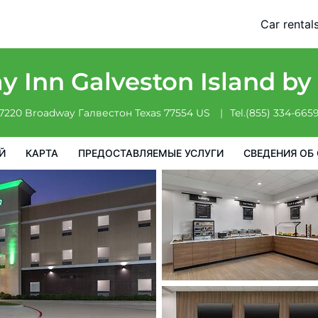
Car rental
доставляемые услуги
Сведения об отеле
Порядок проживан
y Inn Galveston Island b
7220 Broadway
Галвестон
Texas
77554
US
Tel.
(855) 334-665
Й
КАРТА
ПРЕДОСТАВЛЯЕМЫЕ УСЛУГИ
СВЕДЕНИЯ ОБ 