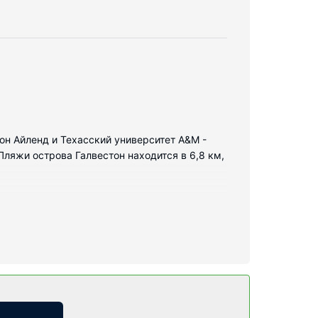
стон Айленд и Техасский университет A&M -
ляжи острова Галвестон находится в 6,8 км,
ых холодильник и плоскоэкранные телевизоры.
 не даст скучать. Собственные ванные
тавляются следующие удобства и услуги:
круглосуточный фитнес-центр. Этот отель