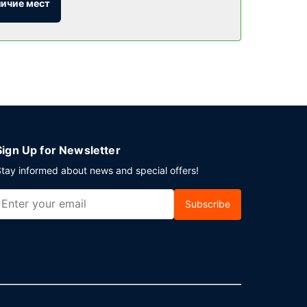
пикника.
личие мест
ной и лифт. Предоставляется бесплатная
Sign Up for Newsletter
tay informed about news and special offers!
Subscribe