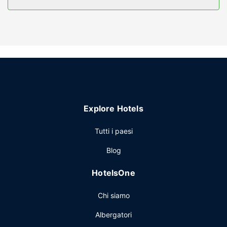
microonde.
Attrattive della proprietà
Scegli tra l'ampia gamma di servizi ricreativi disponibili,
che includono una piscina all'aperto e una palestra aperta
giorno e notte. In questo hotel potrai inoltre contare su il
Wi-Fi gratuito, un'area picnic e un distributore automatico.
Ristorante
Holiday Inn Galveston Island by IHG ospita un ristorante.
Explore Hotels
Altre attrattive
Potrai usufruire di una reception aperta 24 ore su 24, un
Tutti i paesi
servizio lavanderia e ascensore. Il un parcheggio gratuito è
Blog
disponibile in loco.
HotelsOne
Chi siamo
Albergatori