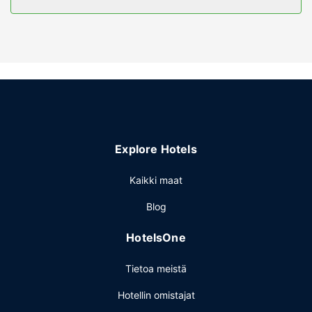
Hotellin tarjoamiin harrastuksiin/mukavuuksiin kuuluu
ulkouima-allas ja ympäri vuorokauden auki oleva
kuntokeskus. Tämän hotellin palveluihin kuuluu muun
muassa ilmainen langaton internetyhteys, piknikalue ja
myyntiautomaatti.
Ravintola
Holiday Inn Galveston Island by IHG tarjoaa asiakkailleen
ravintolan.
Explore Hotels
Muut mukavuudet
Käytössäsi on ympäri vuorokauden auki oleva vastaanotto,
Kaikki maat
pyykinpesutilat ja hissi. Palveluihin kuuluu ilmainen
Blog
pysäköinti.
HotelsOne
Tietoa meistä
Hotellin omistajat