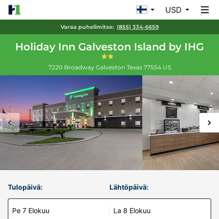
USD
Varaa puhelimitse:
(855) 334-6659
Holiday Inn Galveston Island by IHG
7220 Broadway
Galveston
Texas
77554
US
Tulopäivä:
Lähtöpäivä:
Pe 7 Elokuu
La 8 Elokuu