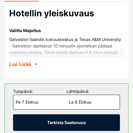
Hotellin yleiskuvaus
Valittu Majoitus
Galveston Islandin kokouskeskus ja Texas A&M University
- Galveston sijaitsevat 10 minuutin ajomatkan päässä
majoituspaikasta. Tämä hotelli sijaitsee 6,8 km:n päässä
kohteesta Galveston Island Beaches ja 7,8 km:n päässä
Lue Lisää
kohteesta Galveston Schlitterbahn Waterpark.
Huoneet
Kaikissa 60 huoneessa on ilmastointi, jääkaappi sekä
taulutelevisio. Mukavuuksiin kuuluu kaapelikanavat sekä
Tulopäivä:
Lähtöpäivä:
ilmainen langaton internetyhteys. Huoneissa on oma
Pe 7 Elokuu
La 8 Elokuu
kylpyhuone, ja sen varusteluun kuuluu suihkun ja
kylpyammeen yhdistelmä, ilmaiset hygieniatuotteet ja
hiustenkuivaaja. Varusteluun kuuluu puhelin, työpöytä ja
mikroaaltouuni.
Tarkista Saatavuus
Kiinteistön miellyttävyys