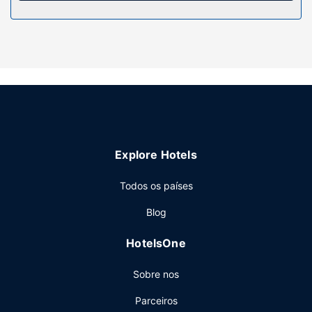
Algumas das comodidades e serviços em destaque
incluem Wi-fi grátis e uma máquina de venda automática.
Restaurante
Navajoland Inn dispõe de snack-bar/pastelaria. Comece
as suas manhãs da melhor forma com um pequeno-almoço
takeaway grátis, servido diariamente entre as 6:00 e as
9:30.
Outros serviços
As principais comodidades incluem um business center,
Explore Hotels
uma receção aberta 24 horas e assistência multilingue.
Planeia um evento em St. Michaels? Este hotel dispõe de
Todos os países
uma zona para conferências e de uma sala de reuniões,
Blog
com uma área total de 111 metros quadrados. Há
estacionamento grátis no local.
HotelsOne
Sobre nos
Parceiros