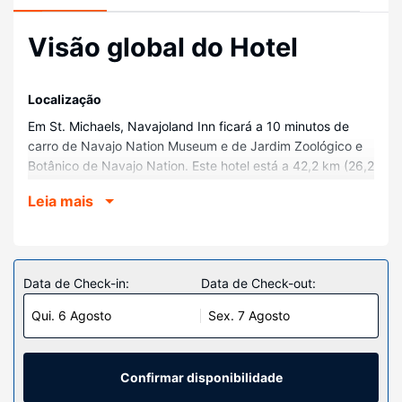
Visão global do Hotel
Localização
Em St. Michaels, Navajoland Inn ficará a 10 minutos de
carro de Navajo Nation Museum e de Jardim Zoológico e
Botânico de Navajo Nation. Este hotel está a 42,2 km (26,2
mi) de Hubbell Trading Post National Historic Site.
Leia mais
Quartos
Sinta-se em casa num dos 74 quartos com um televisor
LED. O acesso à internet sem fios permite-lhe estar
sempre contactável. Ao final do dia, assista a uma seleção
Data de Check-in:
Data de Check-out:
de canais digitais. As casas de banho estão equipadas
Qui. 6 Agosto
Sex. 7 Agosto
com uma combinação polibã/banheira e secadores de
cabelo. As comodidades incluem ainda telefone, além de
secretárias e de cafeteiras/bules.
Confirmar disponibilidade
Serviço do hotel