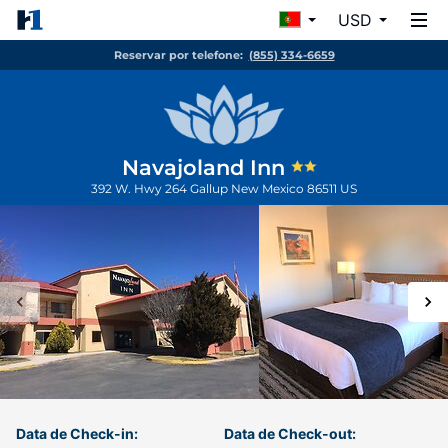
USD
Reservar por telefone:
(855) 334-6659
Navajoland Inn
392 W. Hwy 264
Gallup
New Mexico
86511
US
Data de Check-in:
Data de Check-out: