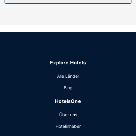
Körperbehandlungen und Gesichtsbehandlungen bietet.
Sicher wirst du die Freizeiteinrichtungen zu schätzen
wissen, zu denen Folgendes gehört: 2 Innenpools, 2
Außenpools und Sauna. Zu den Highlights, die dieses Hotel
bietet, gehören zudem ein WLAN-Internetzugang (gegen
Gebühr), ein Concierge-Service und ein
Souvenirladen/Kiosk.
Restaurant
Explore Hotels
Lass deinen Tag bei einem Drink an der Bar/Lounge
ausklingen.
Alle Länder
Sonstige Einrichtungen
Blog
Zum Angebot gehören ein Textilreinigungsservice, eine
rund um die Uhr besetzte Rezeption und mehrsprachiges
HotelsOne
Personal. Wenn du eine Veranstaltung in Fulda planst, ist
dieses Hotel eine gute Wahl, denn zu den 66758
Über uns
Quadratfuß (6202 Quadratmeter) großen
Veranstaltungsräumlichkeiten zählen ein Konferenzzentrum
Hotelinhaber
und 22 Tagungsräume. Vor Ort gibt es Folgendes: Parken
ohne Service (kostenpflichtig).