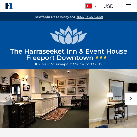
USD
Telefonla Rezervasyon:
(855) 334-6659
The Harraseeket Inn & Event House
Freeport Downtown
162 Main St
Freeport
Maine
04032
US