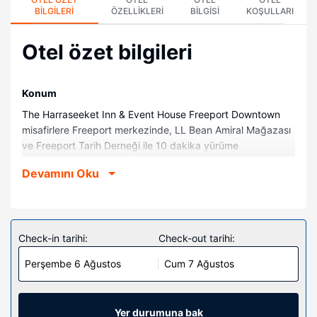
BILGILERI
ÖZELLIKLERI
BILGISI
KOŞULLARI
Otel özet bilgileri
Konum
The Harraseeket Inn & Event House Freeport Downtown
misafirlere Freeport merkezinde, LL Bean Amiral Mağazası
ve Freeport Tarih Derneği ile 10 dakika yürüme
mesafesinde konaklama fırsatı sunuyor. Bu otel Casco
Devamını Oku
Körfezi ile 0,1 mi (0,1 km) ve Harrington House ile 0,4 mi
(0,6 km) mesafede.
Odalar
Misafirler iPod takma konsolu ve LCD televizyon bulunan
Check-in tarihi:
Check-out tarihi:
94 ayrı ayrı dekore edilmiş odada evlerinin konforunu
Perşembe 6 Ağustos
Cum 7 Ağustos
yaşayabilir. Pillowtop/yastık üstlü yatağınızda Mısır
pamuklu çarşaf takımı vardır. Misafirlerimize ücretsiz
kablosuz internet sunulmaktadır. Misafirlerimizin iyi vakit
geçirebilmesi için uydu kanalları vardır. Banyolarda küvet
Yer durumuna bak