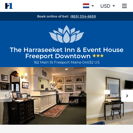
USD
Boek online of bel:
(855) 334-6659
The Harraseeket Inn & Event House
Freeport Downtown
162 Main St
Freeport
Maine
04032
US