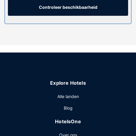
Badkamers beschikken over een bad of douche, gratis
toiletartikelen en haardrogers.
Controleer beschikbaarheid
Algemene voorziening
Loop vooral de recreatieve voorzieningen zoals een
binnenzwembad en fitnessfaciliteiten niet mis. Dit hotel
bevat ook gratis wifi, conciërgeservices en
huwelijksservices.
Restaurant
Stil je honger bij Porter Kitchen + Bar, een restaurant met
een bar/lounge en uitzicht op een tuin. Dagelijks kun je van
07.00 uur tot 10.00 uur genieten van een gratis
Explore Hotels
continentaal ontbijt.
Overige voorzieningen
Alle landen
Enkele van de voorzieningen zijn een computerstation, een
Blog
24-uurs receptie en een bagageopslagruimte. Plan je een
evenement in Freeport? Kies voor dit hotel met 552
HotelsOne
vierkante meter aan ruimte, waaronder een
conferentiecentrum en 6 vergaderruimtes. Ter plaatse heb
Over ons
je gratis parkeerplaatsen.