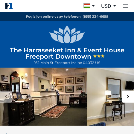
USD
Foglaljon online vagy telefonon
(855) 334-6659
The Harraseeket Inn & Event House
Freeport Downtown
162 Main St
Freeport
Maine
04032
US