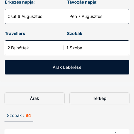
Érkezés napja:
Távozás napja:
Csüt 6 Augusztus
Pén 7 Augusztus
Travellers
Szobák
2 Felnőttek
1 Szoba
Árak Lekérése
Árak
Térkép
Szobák :
94
A