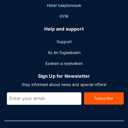
a kertre néz. Ingyenes kontinentális reggeli reggelit
Hotel tulajdonosok
szolgálnak fel ingyenes reggeli naponta 7:00 és 10:00
között.
GYIK
Egyéb felszereltség
Help and support
A szálláshelyen számítógépállomás, 24 órában nyitva tartó
recepció és poggyászok tárolása lehetséges is igénybe
Support
vehető. Freeport városában tervez valamilyen eseményt?
Ez a(z) hotel 5941 négyzetláb (552 négyzetméter)
Az én foglalásaim
konferenciaközpont és 6 tárgyalótermek céljára
Ezeken a nyelveken
fenntartott területtel rendelkezik. Az autóval érkező
vendégek számára ingyenes egyéni parkolás biztosított a
Sign Up for Newsletter
helyszínen.
Stay informed about news and special offers!
Subscribe