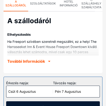
A
HOTEL
SZOLGÁLTATÁSOK
SZÁLLÁSHELY
SZÁLLODÁRÓL
INFORMÁCIÓ
SZABÁLYZATA
A szállodáról
Elhelyezkedés
Ha Freeport szívében szeretnél megszállni, ez a helyi The
Harraseeket Inn & Event House Freeport Downtown kiváló
választás lehet számodra, mivel csak egy 10 perces
sétára esik olyan helyektől, mint pl. LL Bean Flagship Store
További Információk
(ruházati áruház) vagy Freeporti Történelmi Társaság. Ez a
helyi hotel kb. 0,1 km-re található Casco-öböl, ill. 0,6 km-re
Harrington Ház (a Freeporti Történelmi Társaság
székhelye, valamint könyvtár és levéltár, illetve múzeum)
Érkezés napja:
Távozás napja:
helyszíneitől.
Szobák
Csüt 6 Augusztus
Pén 7 Augusztus
Helyezze magát kényelembe a(z) 94 egyedi dekorációval
kialakított szoba egyikében, melyekben iPod dokkoló