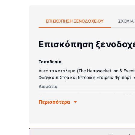
ΕΠΙΣΚΌΠΗΣΗ ΞΕΝΟΔΟΧΕΊΟΥ
ΣΧΌΛΙΑ
Επισκόπηση ξενοδοχ
Τοποθεσία
Αυτό το κατάλυμα (The Harraseeket Inn & Event
Φλάγκσιπ Στορ και Ιστορική Εταιρεία Φρίπορτ. 
Δωμάτια
Νιώστε σαν στο σπίτι σας σε ένα από τα 94 δ
Περισσότερα
κρεβάτι σας (με ανώστρωμα) διαθέτει σεντόνια
επίσης παρέχονται για τη διασκέδασή σας δορ
πιστολάκια μαλλιών.
Παροχές καταλύματος
Μην παραλείψετε να δοκιμάσετε τις ψυχαγωγικ