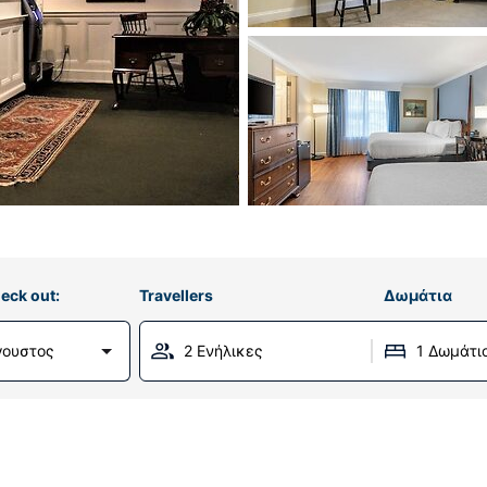
eck out:
Travellers
Δωμάτια
γουστος
2 Ενήλικες
1 Δωμάτι