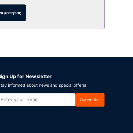
σιμοτητας
 θέα στον κήπο. Σερβίρεται δωρεάν πρωινό
ποσκευών. Θέλετε να οργανώσετε μια
 περιλαμβάνει ένα συνεδριακό κέντρο και 6
Sign Up for Newsletter
tay informed about news and special offers!
Subscribe