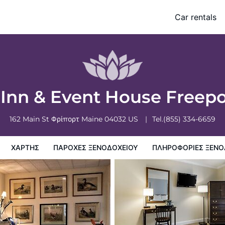
ort Downtown
Car rentals
ξενοδοχειου
Πληροφορίες ξενοδοχείου
Πολιτικη ξενοδοχείων
 Inn & Event House Free
162 Main St
Φρίπορτ
Maine
04032
US
Tel.
(855) 334-6659
ΧΆΡΤΗΣ
ΠΑΡΟΧΕΣ ΞΕΝΟΔΟΧΕΙΟΥ
ΠΛΗΡΟΦΟΡΊΕΣ ΞΕΝΟ