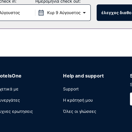
heck in:
Ημερομηνία check out:
εσίες concierge και υπηρεσίες γάμου.
Αύγουστος
Κυρ 9 Αύγουστος
έλεγχος διαθε
 + Bar (εστιατόριο), το οποίο διαθέτει μπαρ/lounge και προσφέρει
00 π.μ..
α περιοχή υπολογιστών, ρεσεψιόν όλο το 24ωρο και αποθήκευση α
ο ξενοδοχείο διαθέτει χώρο που είναι 552 τετραγωνικά μέτρα και
 βρείτε δωρεάν στάθμευση χωρίς παρκαδόρο.
otelsOne
Help and support
S
χετικά με
Support
υνεργάτες
Η κράτησή μου
υχνες ερωτησεις
Όλες οι γλώσσες