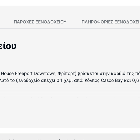
ΠΑΡΟΧΕΣ ΞΕΝΟΔΟΧΕΙΟΥ
ΠΛΗΡΟΦΟΡΊΕΣ ΞΕΝΟΔΟΧΕ
είου
 House Freeport Downtown, Φρίπορτ) βρίσκεται στην καρδιά της πό
Αυτό το ξενοδοχείο απέχει 0,1 χλμ. από: Κόλπος Casco Bay και 0,6
ωμάτια με μοναδική διακόσμηση ανά δωμάτιο, όπου υπάρχουν σταθμ
 από αιγυπτιακό βαμβάκι. Mπορείτε να είστε πάντα online με δω
υφορικά κανάλια. Τα μπάνια διαθέτουν μπανιέρες ή ντους, δωρεά
ές δραστηριότητες που προσφέρονται, όπως εσωτερική πισίνα και