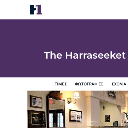
The Harraseeket Inn & Event House Freep
Τιμές
Φωτογραφίες
σχόλια
Χάρτης
Παροχες 
The Harraseeket
ΤΙΜΈΣ
ΦΩΤΟΓΡΑΦΊΕΣ
ΣΧΌΛΙΑ