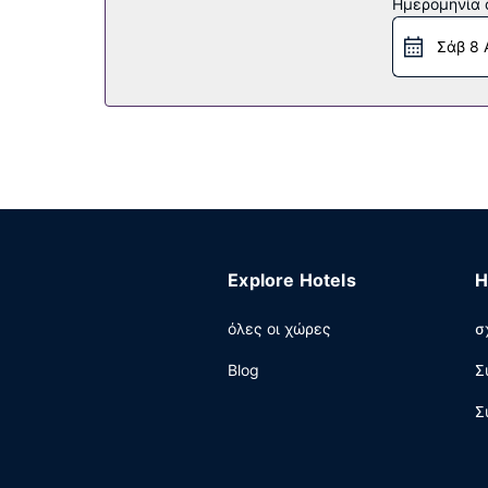
Ημερομηνία c
βρείτε επίσης δωρεάν ασύρματο ίντερνετ, υπηρ
Σάβ 8 
Εστιατόριο
Ικανοποιήστε την όρεξή σας στο Porter Kitchen
(ευρωπαϊκό) καθημερινά μεταξύ 7:00 π.μ. - 10:
Άλλες παροχές
Στις σημαντικές παροχές περιλαμβάνονται μι
εκδήλωση σε αυτήν την πόλη (Φρίπορτ); Αυτό τ
αίθουσες συνεδριάσεων. Στους χώρους μας θα
Explore Hotels
H
όλες οι χώρες
σ
Blog
Σ
Σ