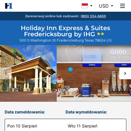
USD
Zarezerwuj online lub zadzwoń:
(855) 334-6659
Holiday Inn Express & Suites
Fredericksburg by IHG
500 S Washington St
Fredericksburg
Texas
78624
US
Data zameldowania:
Data wymeldowania:
Pon 10 Sierpień
Wto 11 Sierpień