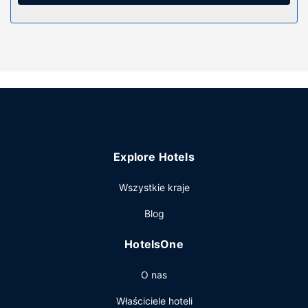
wanna połączona z prysznicem i suszarki do włosów.
Udogodnienia obejmują biurka i zestawy do parzenia kawy
i herbaty oraz telefon (bezpłatne połączenia telefoniczne
miejscowe).
Udogodnienia w obiekcie
Dostępne udogodnienia rekreacyjne to leniwa rzeka,
zjeżdżalnia wodna oraz jacuzzi. Ten hotel oferuje również
takie udogodnienia jak bezpłatny bezprzewodowy dostęp
do internetu i pomoc w organizacji biletów/wycieczek.
Restauracja
Explore Hotels
Hotel oferuje bezpłatne śniadanie w formie bufetu.
Wszystkie kraje
Pozostałe udogodnienia
Blog
Udogodnienia biznesowe to centrum biznesowe,
ekspresowe zameldowanie oraz ekspresowe
HotelsOne
wymeldowanie. Jeżeli planujesz spotkanie w mieście
Fredericksburg, hotel oferuje pomieszczenia
O nas
konferencyjne oraz sale konferencyjne o łącznej
powierzchni 154 m kw. (1658 stopy kwadratowe).
Właściciele hoteli
Udogodnienia na miejscu to bezpłatne parkowanie