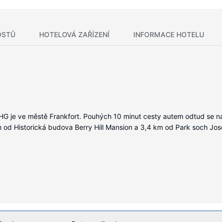
OSTŮ
HOTELOVÁ ZAŘÍZENÍ
INFORMACE HOTELU
IHG je ve městě Frankfort. Pouhých 10 minut cesty autem odtud se na
m od Historická budova Berry Hill Mansion a 3,4 km od Park soch Jos
ednička a mikrovlnná trouba, se budete cítit jako doma. Na posteli je
istí spojení se světem a televize, která nabízí kabelové kanály, do
soušeč vlasů.
ní, mezi něž patří mimo jiné krytý bazén a fitness centrum s nepřetr