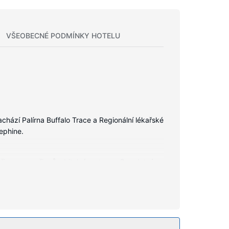
VŠEOBECNÉ PODMÍNKY HOTELU
chází Palírna Buffalo Trace a Regionální lékařské
ephine.
 připravena přizpůsobitelná matrace. Bezplatné
brou zábavu. Soukromé koupelny nabízí vybavení,
žitým provozem. Tento hotel dále nabízí: