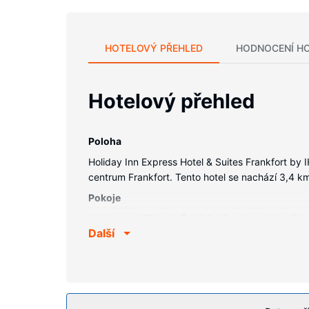
HOTELOVÝ PŘEHLED
HODNOCENÍ H
Hotelový přehled
Poloha
Holiday Inn Express Hotel & Suites Frankfort by 
centrum Frankfort. Tento hotel se nachází 3,4 k
Pokoje
V jednom z 67 pokojů, k jejichž vybavení patří l
Další
bezdrátové i pevné připojení k internetu vám zaj
jehož součástí jsou toaletní potřeby zdarma a vy
Vybavení nemovitosti
Můžete využít širokou nabídku rekreačních zaříze
bezdrátový internet zdarma a společenský sál.