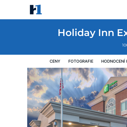
Holiday Inn Express Hotel & Suites Frankf
Ceny
Fotografie
Hodnocení hostů
Mapa
Hotelo
Holiday Inn E
10
CENY
FOTOGRAFIE
HODNOCENÍ 