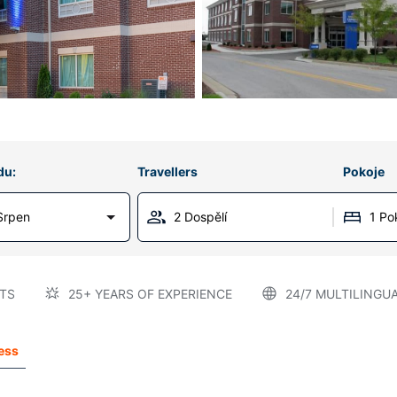
du:
Travellers
Pokoje
Srpen
2 Dospělí
1 Po
TS
25+ YEARS OF EXPERIENCE
24/7 MULTILINGU
ess