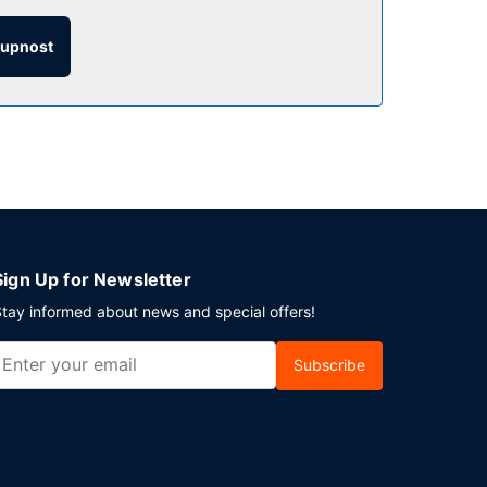
tupnost
vin ve vestibulu. Přímo v areálu je hostům k
Sign Up for Newsletter
tay informed about news and special offers!
Subscribe