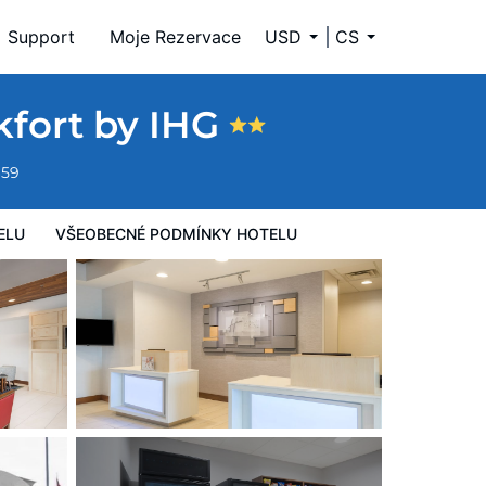
Support
Moje Rezervace
USD
CS
kfort by IHG
659
ELU
VŠEOBECNÉ PODMÍNKY HOTELU