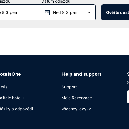
jezdu:
Datum odjezdu:
 8 Srpen
Ned 9 Srpen
Ověřte dos
ou snídani zdarma.
etu zdarma, business centrum s nepřetržitým provozem a zapůjčení no
otelsOne
Help and support
S
 nás
Support
ajitelé hotelu
Moje Rezervace
tázky a odpovědi
Všechny jazyky