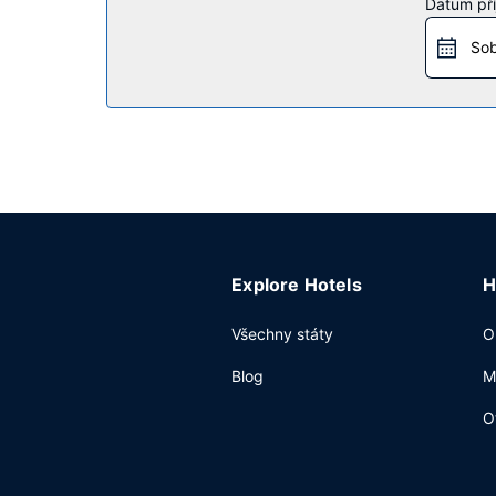
Datum pří
Restaurace
Sob
Denně od 6:30 do 9:30 budete zváni na bufetov
Další vybavení
Hostům jsou k dispozici pevné připojení k intern
dispozici samostatné parkování zdarma.
Explore Hotels
H
Všechny státy
O
Blog
M
O