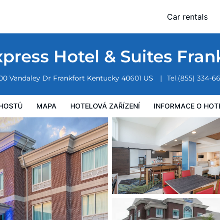
ort by IHG
Car rentals
vá zařízení
Informace o hotelu
Všeobecné podmínky hotelu
xpress Hotel & Suites Fran
00 Vandaley Dr
Frankfort
Kentucky
40601
US
Tel.
(855) 334-6
HOSTŮ
MAPA
HOTELOVÁ ZAŘÍZENÍ
INFORMACE O HOT