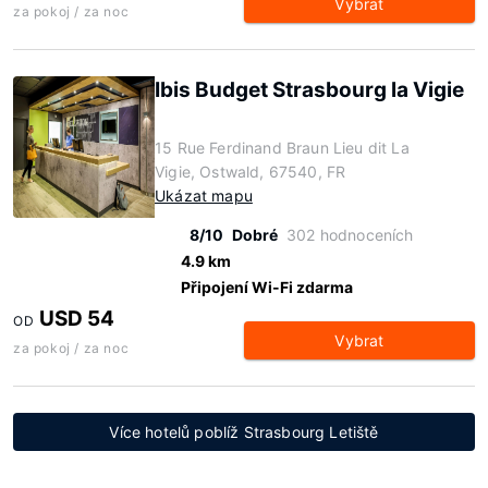
Vybrat
za pokoj / za noc
Ibis Budget Strasbourg la Vigie
15 Rue Ferdinand Braun Lieu dit La
Vigie, Ostwald, 67540, FR
Ukázat mapu
8/10
Dobré
302 hodnoceních
4.9 km
Připojení Wi-Fi zdarma
USD 54
OD
Vybrat
za pokoj / za noc
Více hotelů poblíž Strasbourg Letiště