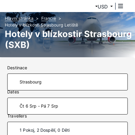
USD
Hlavní stránka
Francie
Hotely v blízkosti Strasbourg Letiště
Hotely v blízkostir Strasbourg
(SXB)
Destinace
Dates
Čt 6 Srp - Pá 7 Srp
Travellers
1 Pokoj, 2 Dospělí, 0 Děti