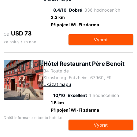
8.4/10
Dobré
836 hodnoceních
2.3 km
Připojení Wi-Fi zdarma
USD 73
OD
Vybrat
za pokoj / za noc
Hôtel Restaurant Père Benoît
34 Route de
Strasbourg, Entzheim, 67960, FR
Ukázat mapu
10/10
Excellent
1 hodnoceních
1.5 km
Připojení Wi-Fi zdarma
Další informace o tomto hotelu:
Vybrat