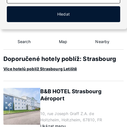
Hledat
Search
Map
Nearby
Doporučené hotely poblíž: Strasbourg
Více hotelů poblíž Strasbourg Letiště
B&B HOTEL Strasbourg
Aéroport
10, rue Joseph Graff Z.A. de
Holtzheim, Holtzheim, 67810, FR
Ukázat mapu