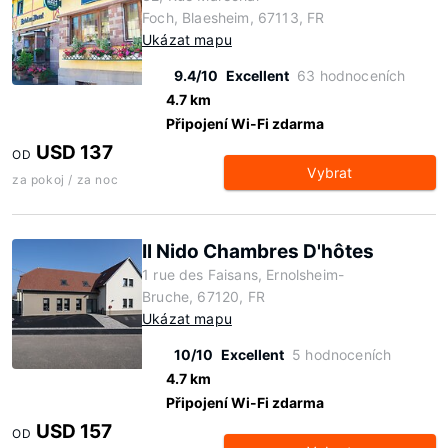
Foch, Blaesheim, 67113, FR
Ukázat mapu
9.4/10
Excellent
63 hodnoceních
4.7 km
Připojení Wi-Fi zdarma
USD 137
OD
Vybrat
za pokoj / za noc
Il Nido Chambres D'hôtes
1 rue des Faisans, Ernolsheim-
Bruche, 67120, FR
Ukázat mapu
10/10
Excellent
5 hodnoceních
4.7 km
Připojení Wi-Fi zdarma
USD 157
OD