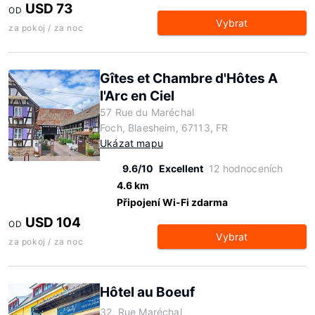
USD 73
OD
Vybrat
za pokoj / za noc
Gîtes et Chambre d'Hôtes A
l'Arc en Ciel
57 Rue du Maréchal
Foch, Blaesheim, 67113, FR
Ukázat mapu
9.6/10
Excellent
12 hodnoceních
4.6 km
Připojení Wi-Fi zdarma
USD 104
OD
Vybrat
za pokoj / za noc
Hôtel au Boeuf
32, Rue Maréchal