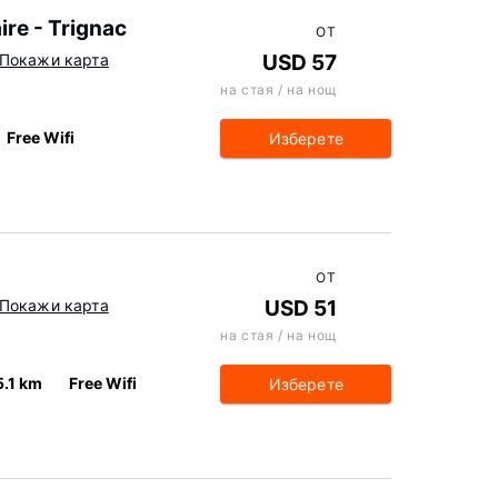
ire - Trignac
ОТ
Покажи карта
USD 57
на стая / на нощ
Free Wifi
Изберете
ОТ
Покажи карта
USD 51
на стая / на нощ
5.1 km
Free Wifi
Изберете