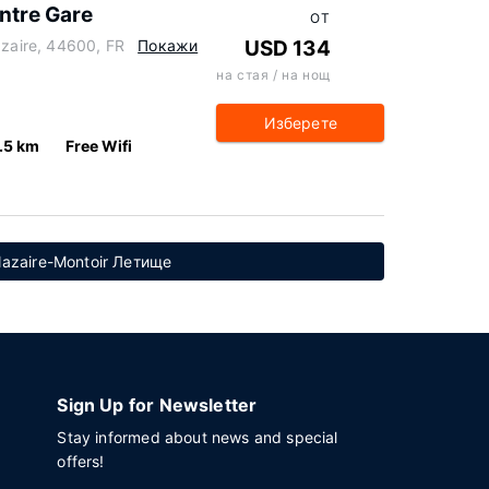
entre Gare
ОТ
azaire, 44600, FR
Покажи
USD 134
на стая / на нощ
Изберете
.5 km
Free Wifi
Nazaire-Montoir Летище
Sign Up for Newsletter
Stay informed about news and special
offers!