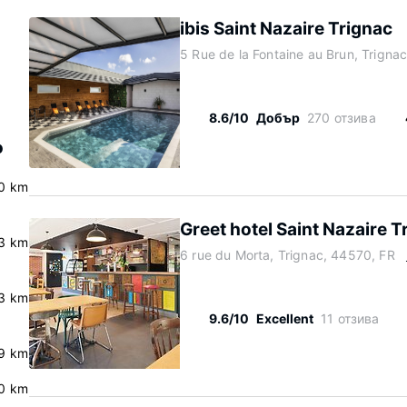
ibis Saint Nazaire Trignac
5 Rue de la Fontaine au Brun, Trigna
8.6/10
Добър
270 отзива
о
0 km
Greet hotel Saint Nazaire T
.3 km
6 rue du Morta, Trignac, 44570, FR
.3 km
9.6/10
Excellent
11 отзива
9 km
0 km