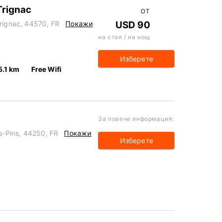
Trignac
ОТ
Trignac, 44570, FR
Покажи
USD 90
на стая / на нощ
Изберете
5.1 km
Free Wifi
За повече информация:
es-Pins, 44250, FR
Покажи
Изберете