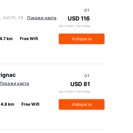
ОТ
c, 44570, FR
Покажи карта
USD 116
на стая / на нощ
4.7 km
Free Wifi
Изберете
rignac
ОТ
Покажи карта
USD 81
на стая / на нощ
4.8 km
Free Wifi
Изберете