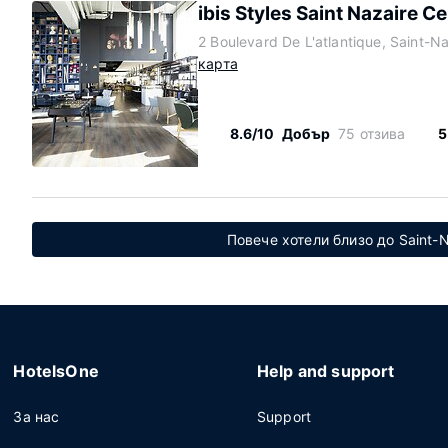
ibis Styles Saint Nazaire C
2 Boulevard De L'atlantique, Saint-N
карта
8.6/10
Добър
75 отзива
5
Повече хотели близо до Saint-
HotelsOne
Help and support
За нас
Support