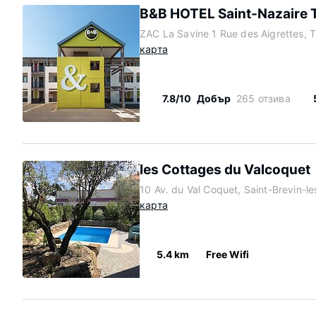
B&B HOTEL Saint-Nazaire 
ZAC La Savine 1 Rue des Aigrettes, 
карта
7.8/10
Добър
265 отзива
les Cottages du Valcoquet
10 Av. du Val Coquet, Saint-Brevin-l
карта
5.4 km
Free Wifi