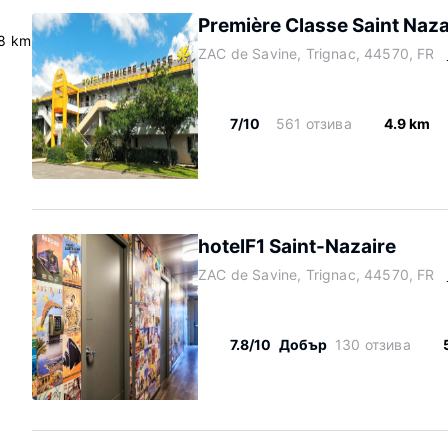
Première Classe Saint Naza
8 km
ZAC de Savine, Trignac, 44570, FR
7/10
561 отзива
4.9 km
hotelF1 Saint-Nazaire
ZAC de Savine, Trignac, 44570, FR
7.8/10
Добър
130 отзива