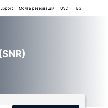
Support
Моята резервация
USD
BG
 (SNR)