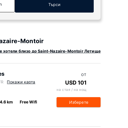
n
Търси
azaire-Montoir
е хотели близо до Saint-Nazaire-Montoir Летище
es
ОТ
FR
Покажи карта
USD 101
на стая / на нощ
4.6 km
Free Wifi
Изберете