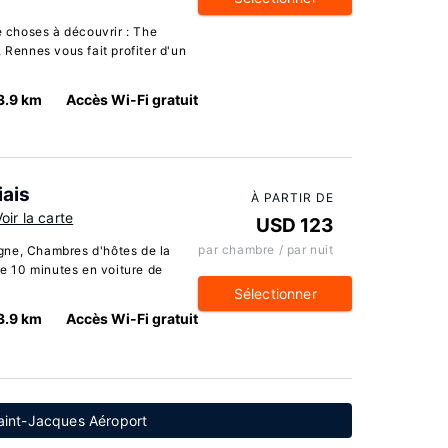
choses à découvrir : The
 Rennes vous fait profiter d'un
3.9 km
Accès Wi-Fi gratuit
iais
À PARTIR DE
Voir la carte
USD 123
par chambre / par nuit
gne, Chambres d'hôtes de la
de 10 minutes en voiture de
Sélectionner
3.9 km
Accès Wi-Fi gratuit
aint-Jacques Aéroport