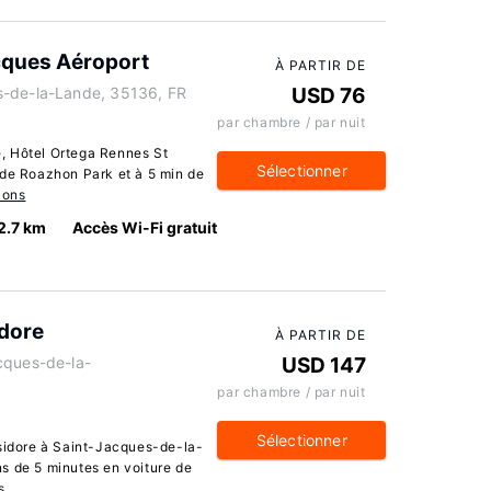
cques Aéroport
À PARTIR DE
s-de-la-Lande, 35136, FR
USD 76
par chambre / par nuit
, Hôtel Ortega Rennes St
Sélectionner
 de Roazhon Park et à 5 min de
ions
2.7 km
Accès Wi-Fi gratuit
idore
À PARTIR DE
cques-de-la-
USD 147
par chambre / par nuit
Sélectionner
Isidore à Saint-Jacques-de-la-
s de 5 minutes en voiture de
s