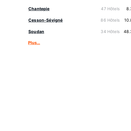
Chantepie
47 Hôtels
8.
Cesson-Sévigné
86 Hôtels
10
Soudan
34 Hôtels
48.
Plus…