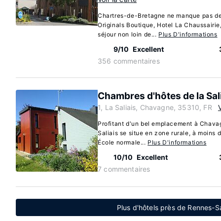
Chartres-de-Bretagne ne manque pas de 
Originals Boutique, Hotel La Chaussairie,
séjour non loin de...
Plus D'informations
9/10
Excellent
356 commentaires
Chambres d'hôtes de la Sal
1, La Saliais, Chavagne, 35310, FR
Profitant d'un bel emplacement à Chava
Saliais se situe en zone rurale, à moins 
École normale...
Plus D'informations
10/10
Excellent
7 commentaires
Plus d'hôtels près de Rennes-S