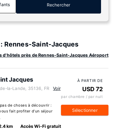
fants
Rechercher
 : Rennes-Saint-Jacques
s d'hôtels près de Rennes-Saint-Jacques Aéroport
int Jacques
À PARTIR DE
s-de-la-Lande, 35136, FR
Voir
USD 72
par chambre / par nuit
as de choses à découvrir :
Sélectionner
us fait profiter d'un séjour
s
2.4 km
Accès Wi-Fi gratuit