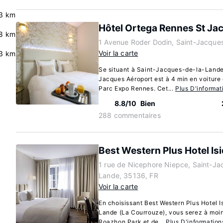
3 km
Hôtel Ortega Rennes St Ja
.8 km
1 Avenue Roder Dodin, Saint-Jacque
Voir la carte
3 km
Se situant à Saint-Jacques-de-la-Lande
Jacques Aéroport est à 4 min en voiture
Parc Expo Rennes. Cet...
Plus D'informat
8.8/10
Bien
288 commentaires
Best Western Plus Hotel Is
1 rue de Nicephore Niepce, Saint-Ja
Lande, 35136, FR
Voir la carte
En choisissant Best Western Plus Hotel 
Lande (La Courrouze), vous serez à moin
Roazhon Park et de...
Plus D'information