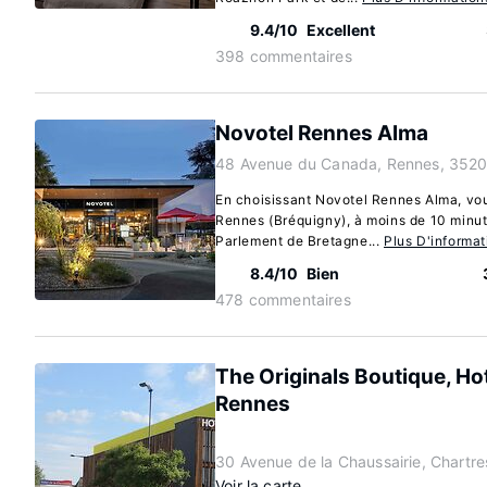
9.4/10
Excellent
398 commentaires
Novotel Rennes Alma
48 Avenue du Canada, Rennes, 3520
En choisissant Novotel Rennes Alma, vous
Rennes (Bréquigny), à moins de 10 minut
Parlement de Bretagne...
Plus D'informat
8.4/10
Bien
478 commentaires
The Originals Boutique, Hot
Rennes
30 Avenue de la Chaussairie, Chartr
Voir la carte