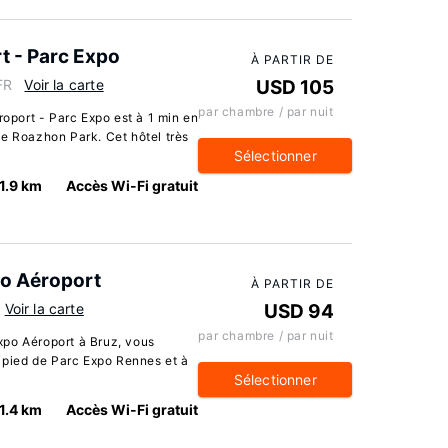
t - Parc Expo
À PARTIR DE
FR
Voir la carte
USD 105
par chambre / par nuit
roport - Parc Expo est à 1 min en
de Roazhon Park. Cet hôtel très
Sélectionner
1.9 km
Accès Wi-Fi gratuit
po Aéroport
À PARTIR DE
Voir la carte
USD 94
par chambre / par nuit
xpo Aéroport à Bruz, vous
à pied de Parc Expo Rennes et à
Sélectionner
1.4 km
Accès Wi-Fi gratuit