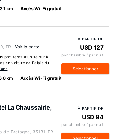
3.1 km
Accès Wi-Fi gratuit
À PARTIR DE
0, FR
Voir la carte
USD 127
par chambre / par nuit
 profiterez d'un séjour à
es en voiture de Palais du
Sélectionner
ions
3.6 km
Accès Wi-Fi gratuit
el La Chaussairie,
À PARTIR DE
USD 94
par chambre / par nuit
es-de-Bretagne, 35131, FR
Sélectionner