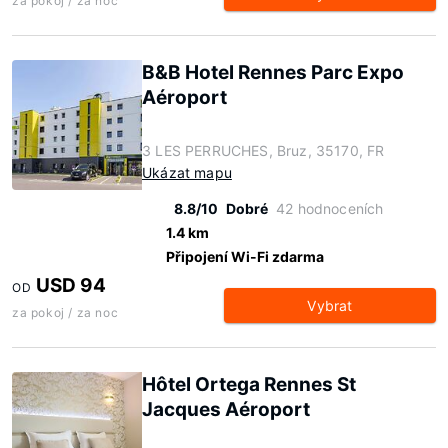
za pokoj / za noc
B&B Hotel Rennes Parc Expo
Aéroport
3 LES PERRUCHES, Bruz, 35170, FR
Ukázat mapu
8.8/10
Dobré
42 hodnoceních
1.4 km
Připojení Wi-Fi zdarma
USD 94
OD
Vybrat
za pokoj / za noc
Hôtel Ortega Rennes St
Jacques Aéroport