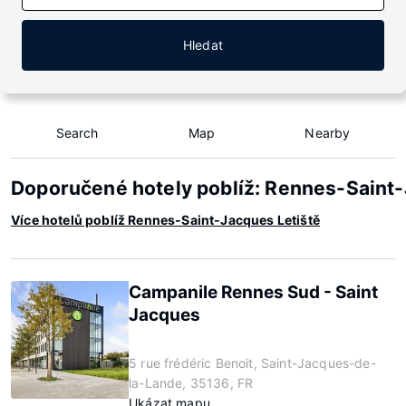
Hledat
Search
Map
Nearby
Doporučené hotely poblíž: Rennes-Saint
Více hotelů poblíž Rennes-Saint-Jacques Letiště
Campanile Rennes Sud - Saint
Jacques
5 rue frédéric Benoit, Saint-Jacques-de-
la-Lande, 35136, FR
Ukázat mapu