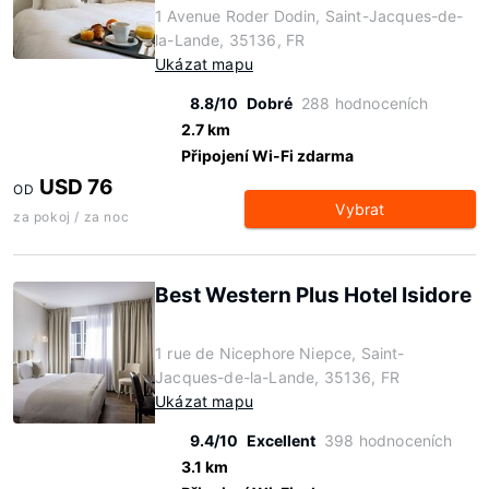
1 Avenue Roder Dodin, Saint-Jacques-de-
la-Lande, 35136, FR
Ukázat mapu
8.8/10
Dobré
288 hodnoceních
2.7 km
Připojení Wi-Fi zdarma
USD 76
OD
Vybrat
za pokoj / za noc
Best Western Plus Hotel Isidore
1 rue de Nicephore Niepce, Saint-
Jacques-de-la-Lande, 35136, FR
Ukázat mapu
9.4/10
Excellent
398 hodnoceních
3.1 km