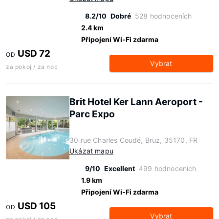
8.2/10
Dobré
528 hodnoceních
2.4 km
Připojení Wi-Fi zdarma
USD 72
OD
Vybrat
za pokoj / za noc
Brit Hotel Ker Lann Aeroport -
Parc Expo
30 rue Charles Coudé, Bruz, 35170, FR
Ukázat mapu
9/10
Excellent
499 hodnoceních
1.9 km
Připojení Wi-Fi zdarma
USD 105
OD
Vybrat