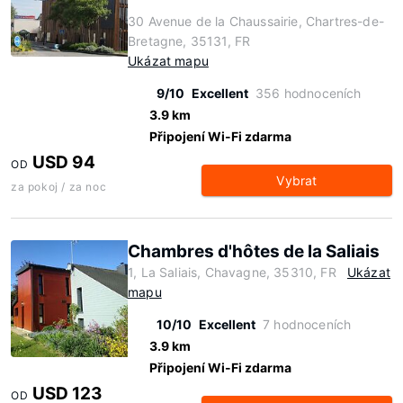
30 Avenue de la Chaussairie, Chartres-de-
Bretagne, 35131, FR
Ukázat mapu
9/10
Excellent
356 hodnoceních
3.9 km
Připojení Wi-Fi zdarma
USD 94
OD
Vybrat
za pokoj / za noc
Chambres d'hôtes de la Saliais
1, La Saliais, Chavagne, 35310, FR
Ukázat
mapu
10/10
Excellent
7 hodnoceních
3.9 km
Připojení Wi-Fi zdarma
USD 123
OD