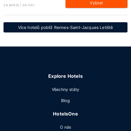
Vybrat
za pokoj / za noc
Více hotelů poblíž Rennes-Saint-Jacques Letiště
Explore Hotels
Všechny státy
Blog
HotelsOne
O nás