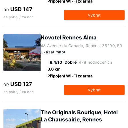
Připojení Wi-Fi zdarma
USD 147
OD
Vybrat
za pokoj / za noc
Novotel Rennes Alma
48 Avenue du Canada, Rennes, 35200, FR
Ukázat mapu
8.4/10
Dobré
478 hodnoceních
3.6 km
Připojení Wi-Fi zdarma
USD 127
OD
Vybrat
za pokoj / za noc
The Originals Boutique, Hotel
La Chaussairie, Rennes