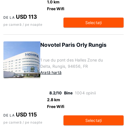
1.0 km
Free Wifi
USD 113
DE LA
Selectaţi
pe cameră / pe noapte
Novotel Paris Orly Rungis
1 rue du pont des Halles Zone du
Delta, Rungis, 94656, FR
Arată hartă
8.2/10
Bine
1004 opinii
2.8 km
Free Wifi
USD 115
DE LA
Selectaţi
pe cameră / pe noapte