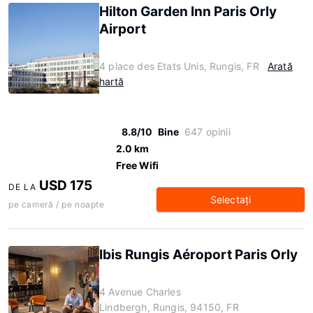
Hilton Garden Inn Paris Orly
Airport
4 place des Etats Unis, Rungis, FR
Arată
hartă
8.8/10
Bine
647 opinii
2.0 km
Free Wifi
USD 175
DE LA
Selectaţi
pe cameră / pe noapte
Ibis Rungis Aéroport Paris Orly
4 Avenue Charles
Lindbergh, Rungis, 94150, FR