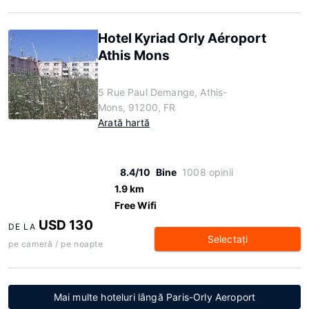
Hotel Kyriad Orly Aéroport
Athis Mons
5 Rue Paul Demange, Athis-
Mons, 91200, FR
Arată hartă
8.4/10
Bine
1008 opinii
1.9 km
Free Wifi
USD 130
DE LA
Selectaţi
pe cameră / pe noapte
Mai multe hoteluri lângă Paris-Orly Aeroport