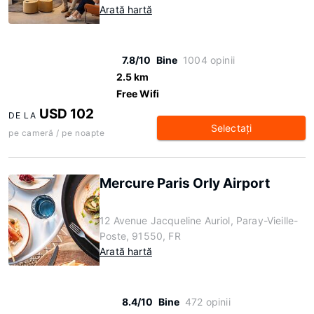
Arată hartă
7.8/10
Bine
1004 opinii
2.5 km
Free Wifi
USD 102
DE LA
Selectaţi
pe cameră / pe noapte
Mercure Paris Orly Airport
12 Avenue Jacqueline Auriol, Paray-Vieille-
Poste, 91550, FR
Arată hartă
8.4/10
Bine
472 opinii