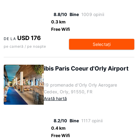
8.8/10
Bine
1009 opinii
0.3 km
Free Wifi
USD 176
DE LA
Selectaţi
pe cameră / pe noapte
ibis Paris Coeur d'Orly Airport
19 promenade d'Orly Orly Aerogare
Cedex, Orly, 91550, FR
Arată hartă
8.2/10
Bine
1117 opinii
0.4 km
Free Wifi