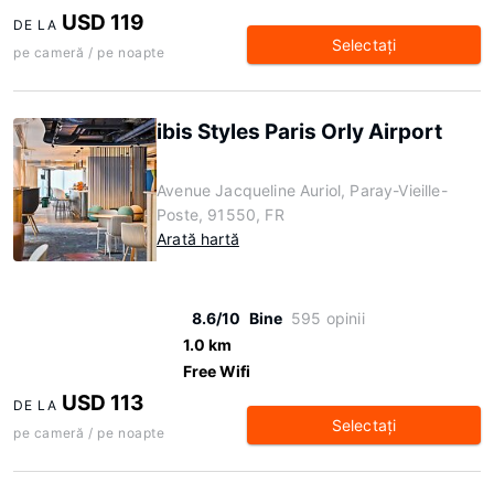
USD 119
DE LA
Selectaţi
pe cameră / pe noapte
ibis Styles Paris Orly Airport
Avenue Jacqueline Auriol, Paray-Vieille-
Poste, 91550, FR
Arată hartă
8.6/10
Bine
595 opinii
1.0 km
Free Wifi
USD 113
DE LA
Selectaţi
pe cameră / pe noapte