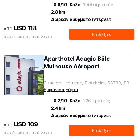
8.6/10
Καλό
1000 κριτικές
2.8 km
Δωρεάν ασύρματο ίντερνετ
USD 118
ΑΠΌ
Επιλέξτε
ανά δωμάτιο / ανά νύχτα
Aparthotel Adagio Bâle
Mulhouse Aéroport
3 rue de l'industrie, Blotzheim, 68730, FR
Εμφάνιση χάρτη
8.2/10
Καλό
226 κριτικές
2.4 km
Δωρεάν ασύρματο ίντερνετ
USD 109
ΑΠΌ
Επιλέξτε
ανά δωμάτιο / ανά νύχτα