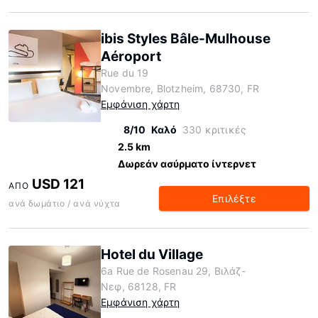
ibis Styles Bâle-Mulhouse
Aéroport
Rue du 19
Novembre, Blotzheim, 68730, FR
Εμφάνιση χάρτη
8/10
Καλό
330 κριτικές
2.5 km
Δωρεάν ασύρματο ίντερνετ
USD 121
ΑΠΌ
Επιλέξτε
ανά δωμάτιο / ανά νύχτα
Hotel du Village
6a Rue de Rosenau 29, Βιλάζ-
Νεφ, 68128, FR
Εμφάνιση χάρτη