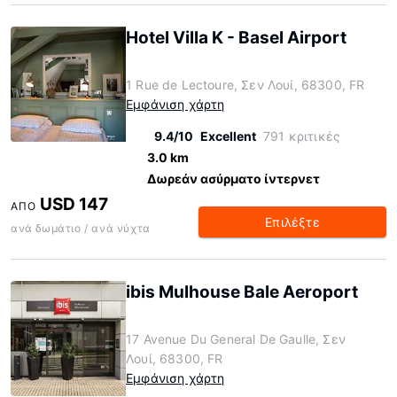
Hotel Villa K - Basel Airport
1 Rue de Lectoure, Σεν Λουί, 68300, FR
Εμφάνιση χάρτη
9.4/10
Excellent
791 κριτικές
3.0 km
Δωρεάν ασύρματο ίντερνετ
USD 147
ΑΠΌ
Επιλέξτε
ανά δωμάτιο / ανά νύχτα
ibis Mulhouse Bale Aeroport
17 Avenue Du General De Gaulle, Σεν
Λουί, 68300, FR
Εμφάνιση χάρτη