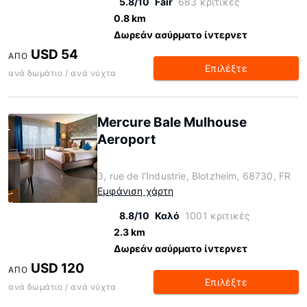
5.8/10
Fair
683 κριτικές
0.8 km
Δωρεάν ασύρματο ίντερνετ
USD 54
ΑΠΌ
Επιλέξτε
ανά δωμάτιο / ανά νύχτα
Mercure Bale Mulhouse
Aeroport
3, rue de l'Industrie, Blotzheim, 68730, FR
Εμφάνιση χάρτη
8.8/10
Καλό
1001 κριτικές
2.3 km
Δωρεάν ασύρματο ίντερνετ
USD 120
ΑΠΌ
Επιλέξτε
ανά δωμάτιο / ανά νύχτα