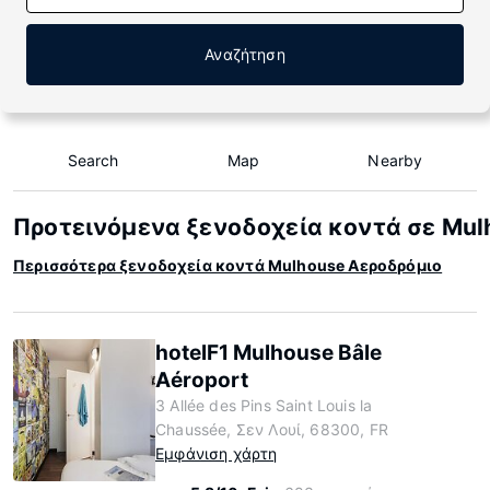
Αναζήτηση
Search
Map
Nearby
Προτεινόμενα ξενοδοχεία κοντά σε Mul
Περισσότερα ξενοδοχεία κοντά Mulhouse Αεροδρόμιο
hotelF1 Mulhouse Bâle
Aéroport
3 Allée des Pins Saint Louis la
Chaussée, Σεν Λουί, 68300, FR
Εμφάνιση χάρτη