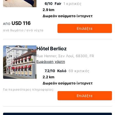
6/10
Fair
1 κριτικές
2.9 km
Δωρεάν ασύρματο ίντερνετ
USD 116
ΑΠΌ
Επιλέξτε
ανά δωμάτιο / ανά νύχτα
Hôtel Berlioz
Rue Henner, Σεν Λουί, 68300, FR
Εμφάνιση χάρτη
7.2/10
Καλό
69 κριτικές
2.2 km
Δωρεάν ασύρματο ίντερνετ
Για περισσότερες πληροφορίες:
Επιλέξτε