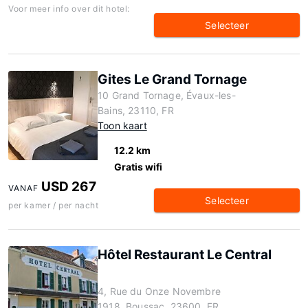
Voor meer info over dit hotel:
Selecteer
Gites Le Grand Tornage
10 Grand Tornage, Évaux-les-
Bains, 23110, FR
Toon kaart
12.2 km
Gratis wifi
USD 267
VANAF
Selecteer
per kamer / per nacht
Hôtel Restaurant Le Central
4, Rue du Onze Novembre
1918, Boussac, 23600, FR