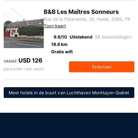
B&B Les Maîtres Sonneurs
Rue de la Patarianne, 20, Huriel, 3380, FR
Toon kaart
9.6/10
Uitstekend
58 beoordelingen
18.6 km
Gratis wifi
USD 126
VANAF
Selecteer
per kamer / per nacht
Meer hotels in de buurt van Luchthaven Montluçon-Guéret