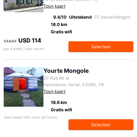
Toon kaart
9.4/10
Uitstekend
75 beoordelingen
18.0 km
Gratis wifi
USD 114
VANAF
Selecteer
per kamer / per nacht
Yourte Mongole
20 Rue de la
Patarianne, Huriel, 03380, FR
Toon kaart
18.6 km
Gratis wifi
Voor meer info over dit hotel:
Selecteer