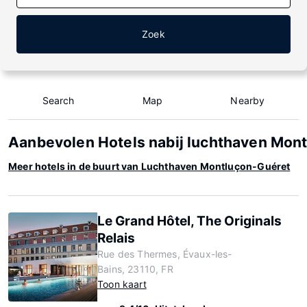
Zoek
Search
Map
Nearby
Aanbevolen Hotels nabij luchthaven Mon
Meer hotels in de buurt van Luchthaven Montluçon-Guéret
Le Grand Hôtel, The Originals
Relais
Rue des Thermes, Évaux-les-
Bains, 23110, FR
Toon kaart