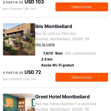
USD 103
À PARTIR DE
Sélectionner
par chambre / par nuit
ibis Montbeliard
Rue du Jura Le Pied des
Gouttes, Montbéliard, 25200, FR
Voir la carte
7.4/10
Bien
340 commentaires
2.5 km
Accès Wi-Fi gratuit
USD 72
À PARTIR DE
Sélectionner
par chambre / par nuit
Greet Hotel Montbeliard
Rue des freres Deckherr Le pied des
gouttes, Montbéliard, 25200, FR