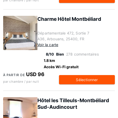
par chambre / par nuit
Charme Hôtel Montbéliard
Départementale 472, Sortie 7
A36, Arbouans, 25400, FR
Voir la carte
8/10
Bien
278 commentaires
1.8 km
Accès Wi-Fi gratuit
USD 96
À PARTIR DE
Sélectionner
par chambre / par nuit
Hôtel les Tilleuls-Montbéliard
Sud-Audincourt