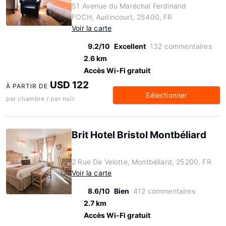
51 Avenue du Maréchal Ferdinand
FOCH, Audincourt, 25400, FR
Voir la carte
9.2/10
Excellent
132 commentaires
2.6 km
Accès Wi-Fi gratuit
USD 122
À PARTIR DE
Sélectionner
par chambre / par nuit
Brit Hotel Bristol Montbéliard
2 Rue De Velotte, Montbéliard, 25200, FR
Voir la carte
8.6/10
Bien
412 commentaires
2.7 km
Accès Wi-Fi gratuit