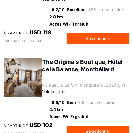
9.2/10
Excellent
382 commentaires
2.8 km
Accès Wi-Fi gratuit
USD 118
À PARTIR DE
Sélectionner
par chambre / par nuit
The Originals Boutique, Hôtel
de la Balance, Montbéliard
40 Rue De Belfort, Montbéliard, 25200, FR
Voir la carte
8.8/10
Bien
160 commentaires
2.4 km
Accès Wi-Fi gratuit
USD 102
À PARTIR DE
Sélectionner