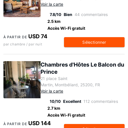
Voir la carte
7.8/10
Bien
44 commentaires
2.5 km
Accès Wi-Fi gratuit
USD 74
À PARTIR DE
Sélectionner
par chambre / par nuit
Chambres d'Hôtes Le Balcon du
Prince
21 place Saint
Martin, Montbéliard, 25200, FR
Voir la carte
10/10
Excellent
112 commentaires
2.7 km
Accès Wi-Fi gratuit
USD 144
À PARTIR DE