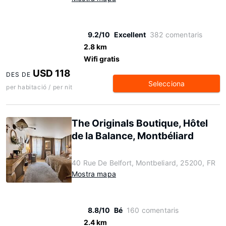
9.2/10
Excellent
382 comentaris
2.8 km
Wifi gratis
USD 118
DES DE
Selecciona
per habitació / per nit
The Originals Boutique, Hôtel
de la Balance, Montbéliard
40 Rue De Belfort, Montbeliard, 25200, FR
Mostra mapa
8.8/10
Bé
160 comentaris
2.4 km