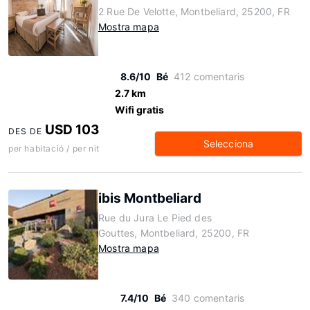
2 Rue De Velotte, Montbeliard, 25200, FR
Mostra mapa
8.6/10
Bé
412 comentaris
2.7 km
Wifi gratis
USD 103
DES DE
Selecciona
per habitació / per nit
ibis Montbeliard
Rue du Jura Le Pied des
Gouttes, Montbeliard, 25200, FR
Mostra mapa
7.4/10
Bé
340 comentaris