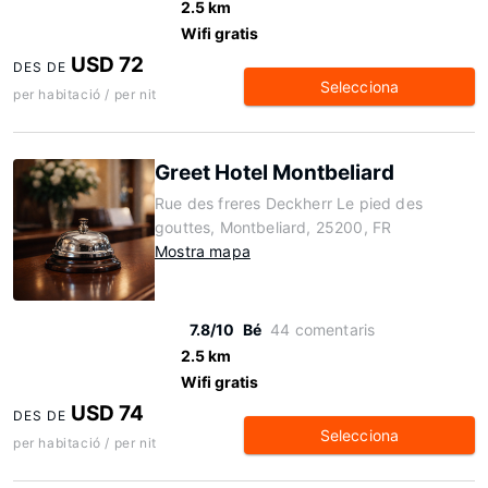
2.5 km
Wifi gratis
USD 72
DES DE
Selecciona
per habitació / per nit
Greet Hotel Montbeliard
Rue des freres Deckherr Le pied des
gouttes, Montbeliard, 25200, FR
Mostra mapa
7.8/10
Bé
44 comentaris
2.5 km
Wifi gratis
USD 74
DES DE
Selecciona
per habitació / per nit