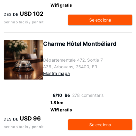
Wifi gratis
USD 102
DES DE
Selecciona
per habitació / per nit
Charme Hôtel Montbéliard
Départementale 472, Sortie 7
A36, Arbouans, 25400, FR
Mostra mapa
8/10
Bé
278 comentaris
1.8 km
Wifi gratis
USD 96
DES DE
Selecciona
per habitació / per nit