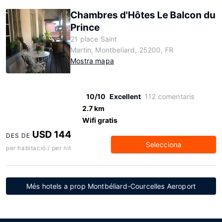
Chambres d'Hôtes Le Balcon du
Prince
21 place Saint
Martin, Montbeliard, 25200, FR
Mostra mapa
10/10
Excellent
112 comentaris
2.7 km
Wifi gratis
USD 144
DES DE
Selecciona
per habitació / per nit
Més hotels a prop Montbéliard-Courcelles Aeroport