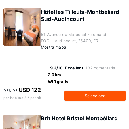
Hôtel les Tilleuls-Montbéliard
Sud-Audincourt
51 Avenue du Maréchal Ferdinand
FOCH, Audincourt, 25400, FR
Mostra mapa
9.2/10
Excellent
132 comentaris
2.6 km
Wifi gratis
USD 122
DES DE
Selecciona
per habitació / per nit
Brit Hotel Bristol Montbéliard