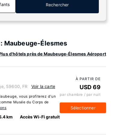
fants
Rechercher
t : Maubeuge-Élesmes
Plus d'hôtels près de Maubeuge-Élesmes Aéroport
À PARTIR DE
ge, 59600, FR
Voir la carte
USD 69
par chambre / par nuit
aubeuge, vous profiterez d'un
s comme Musée du Corps de
Sélectionner
ions
5.4 km
Accès Wi-Fi gratuit