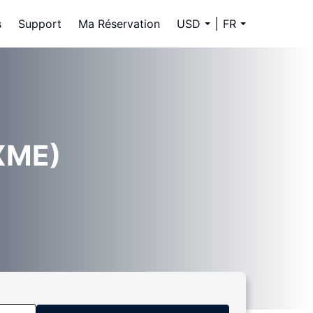
s
Support
Ma Réservation
USD
FR
XME)