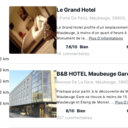
Le Grand Hotel
1 Porte De Paris, Maubeuge, 59600,
Le Grand Hotel profite d'un emplacement
Maubeuge, à moins d'un quart d'heure à
Monument de la...
Plus D'informations
7.6/10
Bien
74 commentaires
6 km
3 km
B&B HOTEL Maubeuge Gar
.5 km
Avenue De La Gare, Maubeuge, 5960
Pratique pour partir à la découverte d
6 km
Maubeuge Gare se trouve à moins de 15 
Maubeuge et Étang de Monier. ...
Plus D'
.8 km
8/10
Bien
207 commentaires