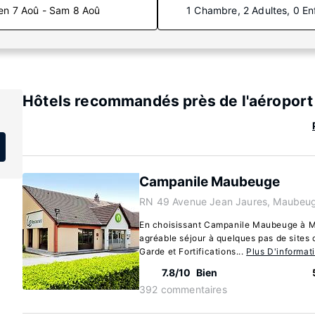
en 7 Aoû - Sam 8 Aoû
1 Chambre, 2 Adultes, 0 En
Hôtels recommandés près de l'aéropor
Campanile Maubeuge
RN 49 Avenue Jean Jaures, Maubeu
En choisissant Campanile Maubeuge à M
agréable séjour à quelques pas de site
Garde et Fortifications...
Plus D'informat
7.8/10
Bien
392 commentaires