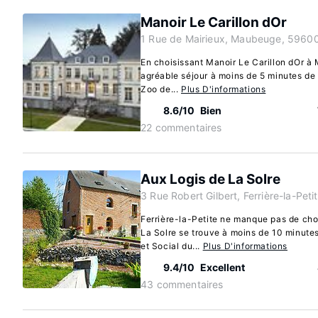
Manoir Le Carillon dOr
1 Rue de Mairieux, Maubeuge, 59600
En choisissant Manoir Le Carillon dOr à
agréable séjour à moins de 5 minutes de 
Zoo de...
Plus D'informations
8.6/10
Bien
22 commentaires
Aux Logis de La Solre
3 Rue Robert Gilbert, Ferrière-la-Pet
Ferrière-la-Petite ne manque pas de cho
La Solre se trouve à moins de 10 minutes
et Social du...
Plus D'informations
9.4/10
Excellent
43 commentaires