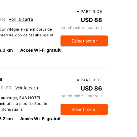
À PARTIR DE
 FR
Voir la carte
USD 88
par chambre / par nuit
 privilégié en plein cœur de
 pied de Zoo de Maubeuge et
Sélectionner
6.0 km
Accès Wi-Fi gratuit
e
À PARTIR DE
0, FR
Voir la carte
USD 86
par chambre / par nuit
e Maubeuge, B&B HOTEL
minutes à pied de Zoo de
Sélectionner
informations
6.2 km
Accès Wi-Fi gratuit