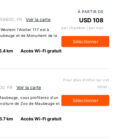
À PARTIR DE
 59600, FR
Voir la carte
USD 108
par chambre / par nuit
estern l'Atelier 117 est à
Maubeuge et de Monument de la
Sélectionner
6.4 km
Accès Wi-Fi gratuit
Pour plus d'infos sur cet
hôtel :
00, FR
Voir la carte
aubeuge, vous profiterez d'un
Sélectionner
e voiture de Zoo de Maubeuge et
6.7 km
Accès Wi-Fi gratuit