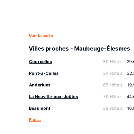
Voir la carte
Villes proches - Maubeuge-Élesmes
Courcelles
30 Hôtels
29.
Pont-à-Celles
34 Hôtels
32.
Anderlues
65 Hôtels
19
La Neuville-aux-Joûtes
79 Hôtels
44.
Beaumont
39 Hôtels
16
Plus…