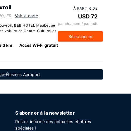
roil
À PARTIR DE
20, FR
Voir la carte
USD 72
par chambre / par nuit
e Louvroil, B&B HOTEL Maubeuge
en voiture de Centre Culturel et
Sélectionner
9.3 km
Accès Wi-Fi gratuit
uge-Élesmes Aéroport
S'abonner à la newsletter
Restez informé des actualités et offres
spéciales !