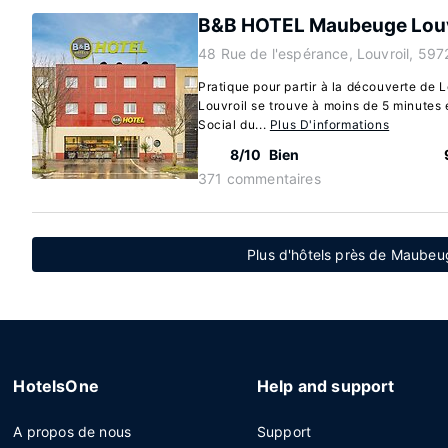
B&B HOTEL Maubeuge Louv
48 Rue de l'espérance, Louvroil, 597
Pratique pour partir à la découverte d
Louvroil se trouve à moins de 5 minutes 
Social du...
Plus D'informations
8/10
Bien
371 commentaires
Plus d'hôtels près de Maube
HotelsOne
Help and support
A propos de nous
Support