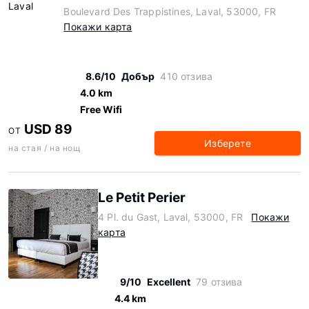
Boulevard Des Trappistines, Laval, 53000, FR
Покажи карта
8.6/10
Добър
410 отзива
4.0 km
Free Wifi
USD 89
ОТ
Изберете
на стая / на нощ
Le Petit Perier
4 Pl. du Gast, Laval, 53000, FR
Покажи
карта
9/10
Excellent
79 отзива
4.4 km