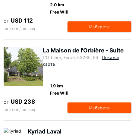
2.0 km
Free Wifi
USD 112
ОТ
Изберете
на стая / на нощ
La Maison de l'Orbière - Suite
L'Orbière, Forcé, 53260, FR
Покажи
карта
1.9 km
Free Wifi
USD 238
ОТ
Изберете
на стая / на нощ
Kyriad Laval