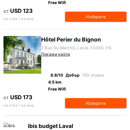
Free Wifi
USD 123
ОТ
Изберете
на стая / на нощ
Hôtel Perier du Bignon
7 Rue Du Marchis, Laval, 53000, FR
Покажи карта
8.8/10
Добър
169 отзива
4.5 km
Free Wifi
USD 173
ОТ
Изберете
на стая / на нощ
ibis budget Laval