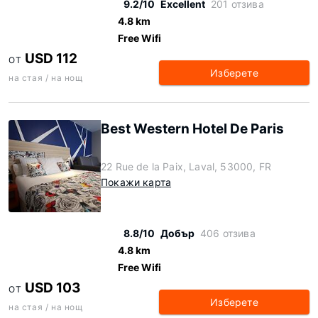
9.2/10
Excellent
201 отзива
4.8 km
Free Wifi
USD 112
ОТ
Изберете
на стая / на нощ
Best Western Hotel De Paris
22 Rue de la Paix, Laval, 53000, FR
Покажи карта
8.8/10
Добър
406 отзива
4.8 km
Free Wifi
USD 103
ОТ
Изберете
на стая / на нощ