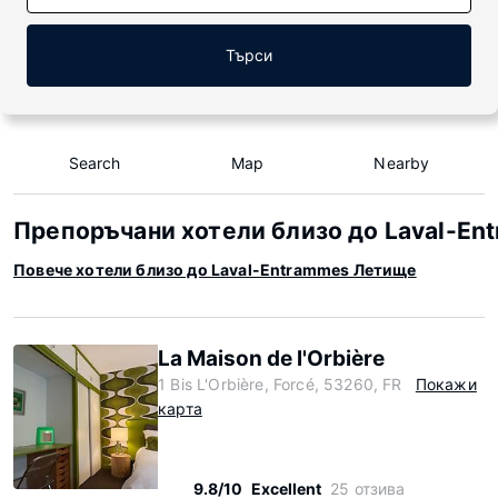
Търси
Search
Map
Nearby
Препоръчани хотели близо до Laval-En
Повече хотели близо до Laval-Entrammes Летище
La Maison de l'Orbière
1 Bis L'Orbière, Forcé, 53260, FR
Покажи
карта
9.8/10
Excellent
25 отзива