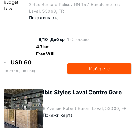
2 Rue Bernard Palissy RN 157, Bonchamp-les-
Laval, 53960, FR
Покажи карта
8/10
Добър
145 отзива
4.7 km
Free Wifi
USD 60
ОТ
Изберете
на стая / на нощ
ibis Styles Laval Centre Gare
8 Avenue Robert Buron, Laval, 53000, FR
Покажи карта