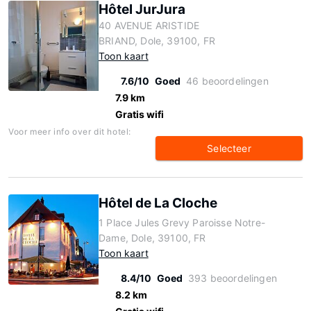
Hôtel JurJura
40 AVENUE ARISTIDE
BRIAND, Dole, 39100, FR
Toon kaart
7.6/10
Goed
46 beoordelingen
7.9 km
Gratis wifi
Voor meer info over dit hotel:
Selecteer
Hôtel de La Cloche
1 Place Jules Grevy Paroisse Notre-
Dame, Dole, 39100, FR
Toon kaart
8.4/10
Goed
393 beoordelingen
8.2 km