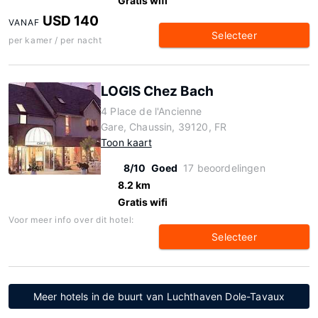
Gratis wifi
USD 140
VANAF
Selecteer
per kamer / per nacht
LOGIS Chez Bach
4 Place de l'Ancienne
Gare, Chaussin, 39120, FR
Toon kaart
8/10
Goed
17 beoordelingen
8.2 km
Gratis wifi
Voor meer info over dit hotel:
Selecteer
Meer hotels in de buurt van Luchthaven Dole-Tavaux