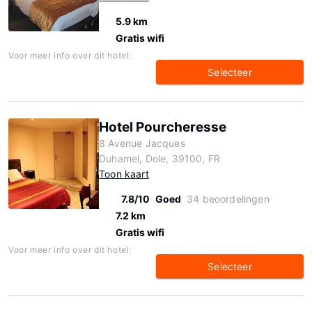
5.9 km
Gratis wifi
Voor meer info over dit hotel:
Selecteer
Hotel Pourcheresse
8 Avenue Jacques
Duhamel, Dole, 39100, FR
Toon kaart
7.8/10
Goed
34 beoordelingen
7.2 km
Gratis wifi
Voor meer info over dit hotel:
Selecteer