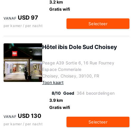
3.2 km
Gratis wifi
USD 97
VANAF
Selecteer
per kamer / per nacht
Hôtel ibis Dole Sud Choisey
Peage A39 Sortie 6, 16 Rue Fourney
Espace Commeriale
Choisey, Choisey, 39100, FR
Toon kaart
8/10
Goed
364 beoordelingen
3.9 km
Gratis wifi
USD 130
VANAF
Selecteer
per kamer / per nacht