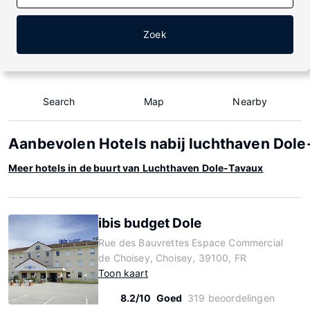
Zoek
Search
Map
Nearby
Aanbevolen Hotels nabij luchthaven Dole
Meer hotels in de buurt van Luchthaven Dole-Tavaux
ibis budget Dole
Rue des Bauvrettes Espace Commercial
de Choisey, Choisey, 39100, FR
Toon kaart
8.2/10
Goed
319 beoordelingen