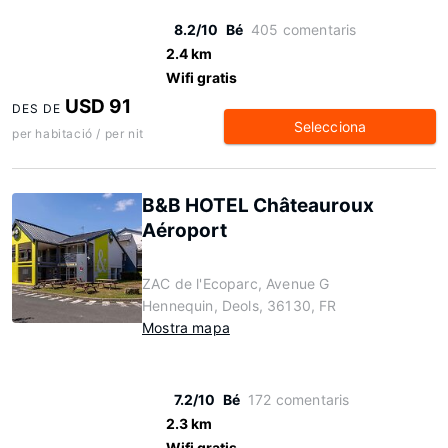
8.2/10
Bé
405 comentaris
2.4 km
Wifi gratis
USD 91
DES DE
Selecciona
per habitació / per nit
B&B HOTEL Châteauroux
Aéroport
ZAC de l'Ecoparc, Avenue G
Hennequin, Deols, 36130, FR
Mostra mapa
7.2/10
Bé
172 comentaris
2.3 km
Wifi gratis