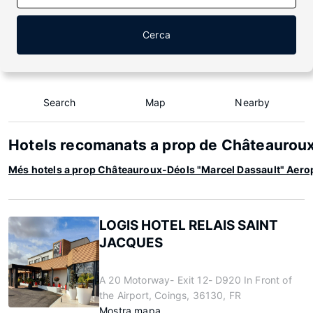
Cerca
Search
Map
Nearby
Hotels recomanats a prop de Châteauroux
Més hotels a prop Châteauroux-Déols "Marcel Dassault" Aero
LOGIS HOTEL RELAIS SAINT
JACQUES
A 20 Motorway- Exit 12- D920 In Front of
the Airport, Coings, 36130, FR
Mostra mapa