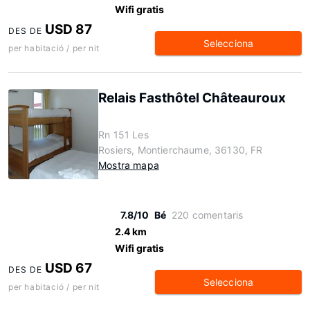
Wifi gratis
USD 87
DES DE
Selecciona
per habitació / per nit
Relais Fasthôtel Châteauroux
Rn 151 Les
Rosiers, Montierchaume, 36130, FR
Mostra mapa
7.8/10
Bé
220 comentaris
2.4 km
Wifi gratis
USD 67
DES DE
Selecciona
per habitació / per nit