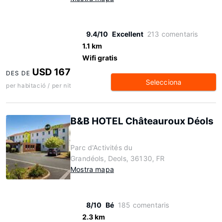
9.4/10
Excellent
213 comentaris
1.1 km
Wifi gratis
USD 167
DES DE
Selecciona
per habitació / per nit
B&B HOTEL Châteauroux Déols
Parc d'Activités du
Grandéols, Deols, 36130, FR
Mostra mapa
8/10
Bé
185 comentaris
2.3 km