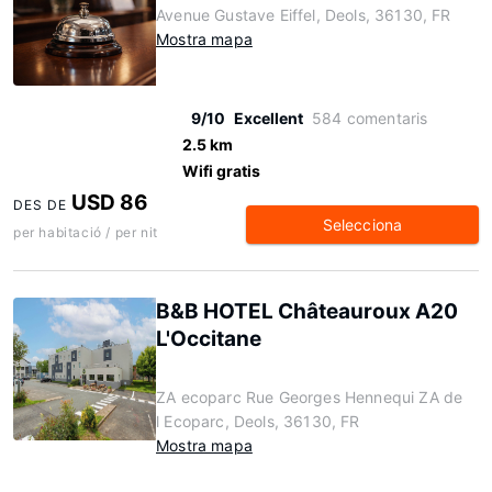
Avenue Gustave Eiffel, Deols, 36130, FR
Mostra mapa
9/10
Excellent
584 comentaris
2.5 km
Wifi gratis
USD 86
DES DE
Selecciona
per habitació / per nit
B&B HOTEL Châteauroux A20
L'Occitane
ZA ecoparc Rue Georges Hennequi ZA de
l Ecoparc, Deols, 36130, FR
Mostra mapa