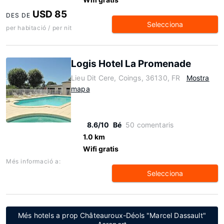
USD 85
DES DE
Selecciona
per habitació / per nit
Logis Hotel La Promenade
Lieu Dit Cere, Coings, 36130, FR
Mostra
mapa
8.6/10
Bé
50 comentaris
1.0 km
Wifi gratis
Més informació a:
Selecciona
Més hotels a prop Châteauroux-Déols "Marcel Dassault"