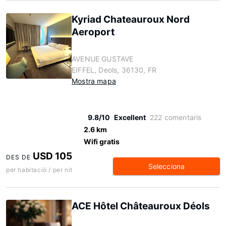
Kyriad Chateauroux Nord
Aeroport
AVENUE GUSTAVE
EIFFEL, Deols, 36130, FR
Mostra mapa
9.8/10
Excellent
222 comentaris
2.6 km
Wifi gratis
USD 105
DES DE
Selecciona
per habitació / per nit
ACE Hôtel Châteauroux Déols