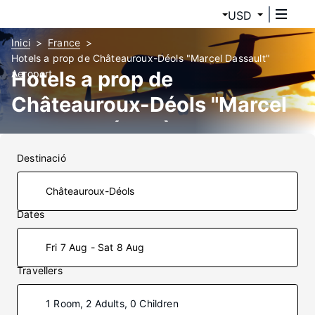
USD
Inici
France
Hotels a prop de Châteauroux-Déols "Marcel Dassault"
Hotels a prop de
Aeroport
Châteauroux-Déols "Marcel
Dassault" (CHR)
Destinació
Dates
Fri 7 Aug - Sat 8 Aug
Travellers
1 Room, 2 Adults, 0 Children