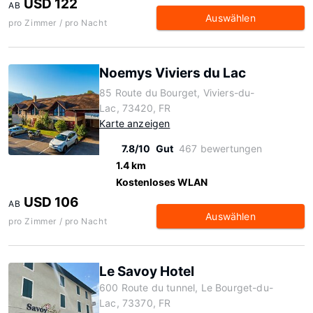
USD 122
AB
Auswählen
pro Zimmer / pro Nacht
Noemys Viviers du Lac
85 Route du Bourget, Viviers-du-
Lac, 73420, FR
Karte anzeigen
7.8/10
Gut
467 bewertungen
1.4 km
Kostenloses WLAN
USD 106
AB
Auswählen
pro Zimmer / pro Nacht
Le Savoy Hotel
600 Route du tunnel, Le Bourget-du-
Lac, 73370, FR