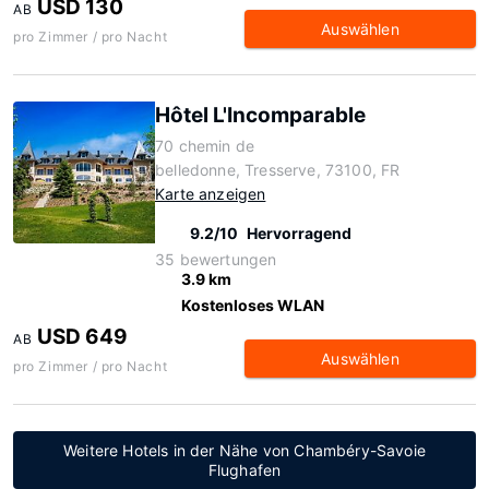
USD 130
AB
Auswählen
pro Zimmer / pro Nacht
Hôtel L'Incomparable
70 chemin de
belledonne, Tresserve, 73100, FR
Karte anzeigen
9.2/10
Hervorragend
35 bewertungen
3.9 km
Kostenloses WLAN
USD 649
AB
Auswählen
pro Zimmer / pro Nacht
Weitere Hotels in der Nähe von Chambéry-Savoie
Flughafen