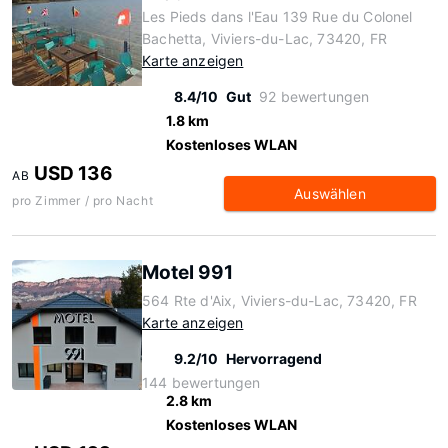
Les Pieds dans l'Eau 139 Rue du Colonel
Bachetta, Viviers-du-Lac, 73420, FR
Karte anzeigen
8.4/10
Gut
92 bewertungen
1.8 km
Kostenloses WLAN
USD 136
AB
Auswählen
pro Zimmer / pro Nacht
Motel 991
564 Rte d'Aix, Viviers-du-Lac, 73420, FR
Karte anzeigen
9.2/10
Hervorragend
144 bewertungen
2.8 km
Kostenloses WLAN