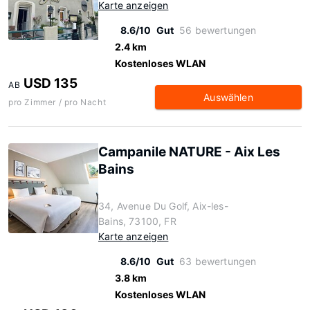
Karte anzeigen
8.6/10
Gut
56 bewertungen
2.4 km
Kostenloses WLAN
USD 135
AB
Auswählen
pro Zimmer / pro Nacht
Campanile NATURE - Aix Les
Bains
34, Avenue Du Golf, Aix-les-
Bains, 73100, FR
Karte anzeigen
8.6/10
Gut
63 bewertungen
3.8 km
Kostenloses WLAN