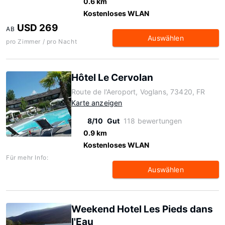
0.6 km
Kostenloses WLAN
USD 269
AB
Auswählen
pro Zimmer / pro Nacht
Hôtel Le Cervolan
Route de l'Aeroport, Voglans, 73420, FR
Karte anzeigen
8/10
Gut
118 bewertungen
0.9 km
Kostenloses WLAN
Für mehr Info:
Auswählen
Weekend Hotel Les Pieds dans
l'Eau