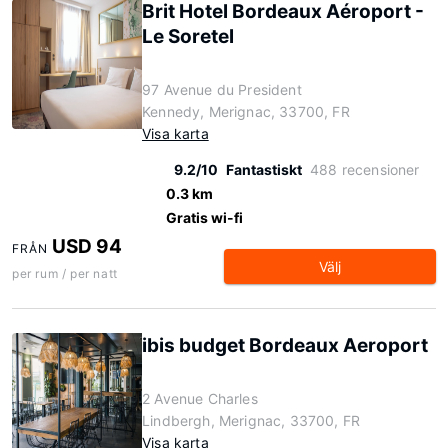
Brit Hotel Bordeaux Aéroport -
Le Soretel
97 Avenue du President
Kennedy, Merignac, 33700, FR
Visa karta
9.2/10
Fantastiskt
488 recensioner
0.3 km
Gratis wi-fi
USD 94
FRÅN
Välj
per rum / per natt
ibis budget Bordeaux Aeroport
2 Avenue Charles
Lindbergh, Merignac, 33700, FR
Visa karta