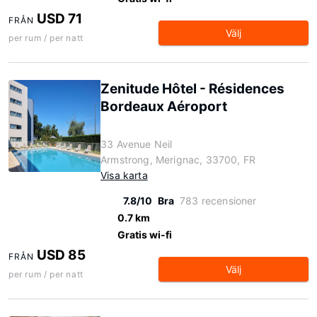
USD 71
FRÅN
Välj
per rum / per natt
Zenitude Hôtel - Résidences
Bordeaux Aéroport
33 Avenue Neil
Armstrong, Merignac, 33700, FR
Visa karta
7.8/10
Bra
783 recensioner
0.7 km
Gratis wi-fi
USD 85
FRÅN
Välj
per rum / per natt