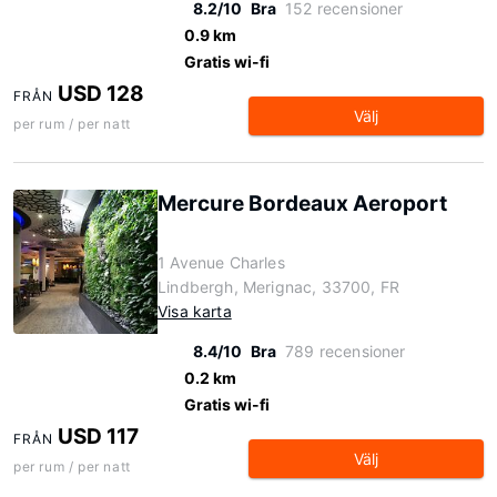
8.2/10
Bra
152 recensioner
0.9 km
Gratis wi-fi
USD 128
FRÅN
Välj
per rum / per natt
Mercure Bordeaux Aeroport
1 Avenue Charles
Lindbergh, Merignac, 33700, FR
Visa karta
8.4/10
Bra
789 recensioner
0.2 km
Gratis wi-fi
USD 117
FRÅN
Välj
per rum / per natt