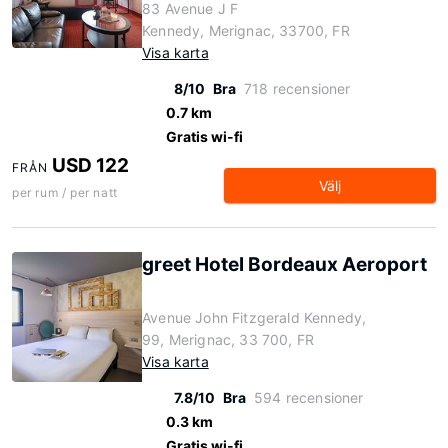
83 Avenue J F
Kennedy, Merignac, 33700, FR
Visa karta
8/10
Bra
718 recensioner
0.7 km
Gratis wi-fi
USD 122
FRÅN
Välj
per rum / per natt
greet Hotel Bordeaux Aeroport
Avenue John Fitzgerald Kennedy,
99, Merignac, 33 700, FR
Visa karta
7.8/10
Bra
594 recensioner
0.3 km
Gratis wi-fi