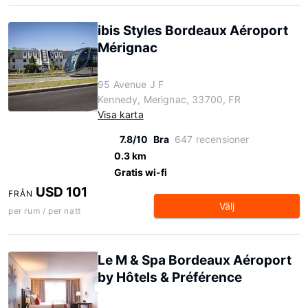
ibis Styles Bordeaux Aéroport
Mérignac
95 Avenue J F
Kennedy, Merignac, 33700, FR
Visa karta
7.8/10
Bra
647 recensioner
0.3 km
Gratis wi-fi
USD 101
FRÅN
Välj
per rum / per natt
Le M & Spa Bordeaux Aéroport
by Hôtels & Préférence