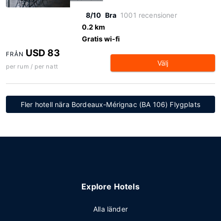
8/10
Bra
1001 recensioner
0.2 km
Gratis wi-fi
USD 83
FRÅN
Välj
per rum / per natt
Fler hotell nära Bordeaux-Mérignac (BA 106) Flygplats
Explore Hotels
Alla länder