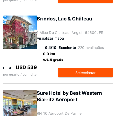
por quarto / por noite
Brindos, Lac & Château
1 Allee Du Chateau, Anglet, 64600, FR
Visualizar mapa
9.4/10
Excelente
220 avaliações
0.9 km
Wi-fi grátis
USD 539
DESDE
Seleccionar
por quarto / por noite
Sure Hotel by Best Western
Biarritz Aeroport
RN 10 Aéroport De Parme