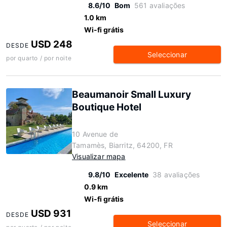
8.6/10
Bom
561 avaliações
1.0 km
Wi-fi grátis
USD 248
DESDE
Seleccionar
por quarto / por noite
Beaumanoir Small Luxury
Boutique Hotel
10 Avenue de
Tamamès, Biarritz, 64200, FR
Visualizar mapa
9.8/10
Excelente
38 avaliações
0.9 km
Wi-fi grátis
USD 931
DESDE
Seleccionar