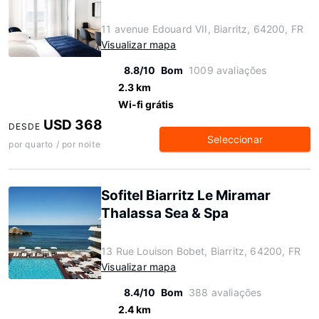
11 avenue Edouard VII, Biarritz, 64200, FR
Visualizar mapa
8.8/10
Bom
1009 avaliações
2.3 km
Wi-fi grátis
USD 368
DESDE
Seleccionar
por quarto / por noite
Sofitel Biarritz Le Miramar
Thalassa Sea & Spa
13 Rue Louison Bobet, Biarritz, 64200, FR
Visualizar mapa
8.4/10
Bom
388 avaliações
2.4 km