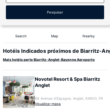
Pesquisar
Search
Map
Nearby
Hotéis Indicados próximos de Biarritz-A
Mais hotéis perto Biarritz-Anglet-Bayonne Aeroporto
Novotel Resort & Spa Biarritz
Anglet
68 Avenue d'Espagne, Anglet, 64600, FR
Visualizar mapa