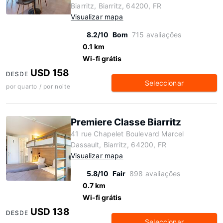
Biarritz, Biarritz, 64200, FR
Visualizar mapa
8.2/10
Bom
715 avaliações
0.1 km
Wi-fi grátis
USD 158
DESDE
Seleccionar
por quarto / por noite
Premiere Classe Biarritz
41 rue Chapelet Boulevard Marcel
Dassault, Biarritz, 64200, FR
Visualizar mapa
5.8/10
Fair
898 avaliações
0.7 km
Wi-fi grátis
USD 138
DESDE
Seleccionar