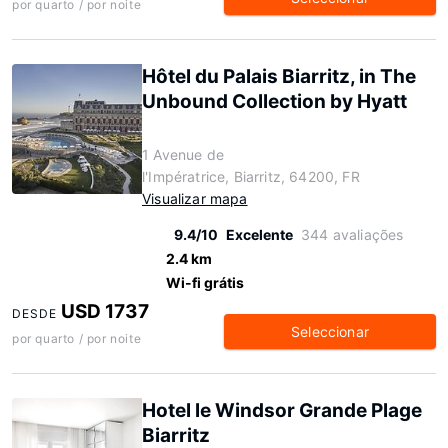
por quarto / por noite
Hôtel du Palais Biarritz, in The
Unbound Collection by Hyatt
1 Avenue de
l'Impératrice, Biarritz, 64200, FR
Visualizar mapa
9.4/10
Excelente
344 avaliações
2.4 km
Wi-fi grátis
USD 1737
DESDE
Seleccionar
por quarto / por noite
Hotel le Windsor Grande Plage
Biarritz