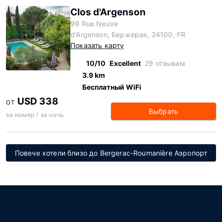
Clos d'Argenson
99 Rue Neuve
d'Argenson, Бержерак, 24100, FR
Показать карту
10/10
Excellent
29 отзывам
3.9 km
Бесплатный WiFi
USD 338
ОТ
Выбрать
за номер / за ночь
Повече хотели близо до Bergerac-Roumanière Аэропорт