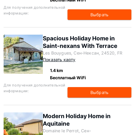
Для получения дополнительной
информации:
Выбрать
Spacious Holiday Home in
Saint-nexans With Terrace
Les Bouygues, Сен-Нексан, 24520, FR
Показать карту
1.4 km
Бесплатный WiFi
Для получения дополнительной
информации:
Выбрать
Modern Holiday Home in
Aquitaine
Domaine le Perrot, Сен-