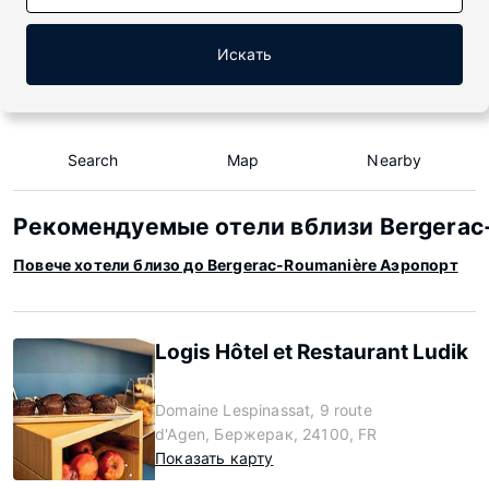
Искать
Search
Map
Nearby
Рекомендуемые отели вблизи Bergerac
Повече хотели близо до Bergerac-Roumanière Аэропорт
Logis Hôtel et Restaurant Ludik
Domaine Lespinassat, 9 route
d'Agen, Бержерак, 24100, FR
Показать карту