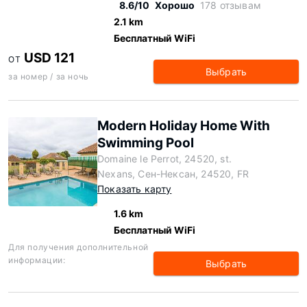
8.6/10
Хорошо
178 отзывам
2.1 km
Бесплатный WiFi
USD 121
ОТ
Выбрать
за номер / за ночь
Modern Holiday Home With
Swimming Pool
Domaine le Perrot, 24520, st.
Nexans, Сен-Нексан, 24520, FR
Показать карту
1.6 km
Бесплатный WiFi
Для получения дополнительной
информации:
Выбрать