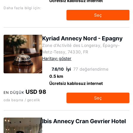
Ücretsiz kablosuz internet
Daha fazla bilgi için:
Seç
Kyriad Annecy Nord - Epagny
Zone d'Activité des Longeray, Épagny-
Metz-Tessy, 74330, FR
Haritayı göster
7.6/10
İyi
77 değerlendirme
0.5 km
Ücretsiz kablosuz internet
USD 98
EN DÜŞÜK
Seç
oda başına / gecelik
Ibis Annecy Cran Gevrier Hotel