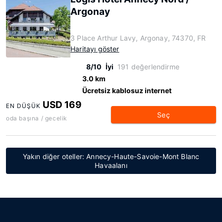
Argonay
3 Place Arthur Lavy, Argonay, 74370, FR
Haritayı göster
8/10
İyi
191 değerlendirme
3.0 km
Ücretsiz kablosuz internet
USD 169
EN DÜŞÜK
Seç
oda başına / gecelik
Yakın diğer oteller: Annecy-Haute-Savoie-Mont Blanc
Havaalanı