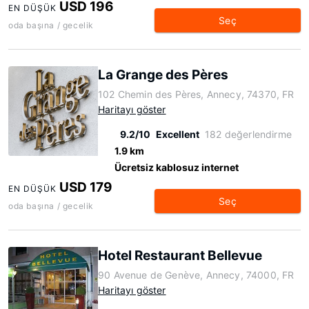
USD 196
EN DÜŞÜK
Seç
oda başına / gecelik
La Grange des Pères
102 Chemin des Pères, Annecy, 74370, FR
Haritayı göster
9.2/10
Excellent
182 değerlendirme
1.9 km
Ücretsiz kablosuz internet
USD 179
EN DÜŞÜK
Seç
oda başına / gecelik
Hotel Restaurant Bellevue
90 Avenue de Genève, Annecy, 74000, FR
Haritayı göster