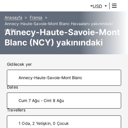
USD
Anasayfa
Fransa
Annecy-Haute-Savoie-Mont Blanc Havaalanı yakınındaki
Annecy-Haute-Savoie-Mont
oteller
Blanc (NCY) yakınındaki
oteller
Gidilecek yer
Dates
Cum 7 Ağu - Cmt 8 Ağu
Travellers
1 Oda, 2 Yetişkin, 0 Çocuk