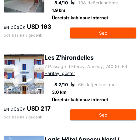
8.4/10
İyi
108 değerlendirme
1.9 km
Ücretsiz kablosuz internet
USD 163
EN DÜŞÜK
Seç
oda başına / gecelik
Les Z'hirondelles
7 Passage d'Etercy, Annecy, 74000, FR
Haritayı göster
8.2/10
İyi
66 değerlendirme
3.0 km
Ücretsiz kablosuz internet
USD 217
EN DÜŞÜK
Seç
oda başına / gecelik
Logis Hôtel Annecy Nord /