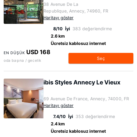
38 Avenue De La
Republique, Annecy, 74960, FR
Haritayı göster
8/10
İyi
383 değerlendirme
2.6 km
Ücretsiz kablosuz internet
USD 168
EN DÜŞÜK
Seç
oda başına / gecelik
ibis Styles Annecy Le Vieux
69 Avenue De France, Annecy, 74000, FR
Haritayı göster
7.4/10
İyi
353 değerlendirme
2.4 km
Ücretsiz kablosuz internet