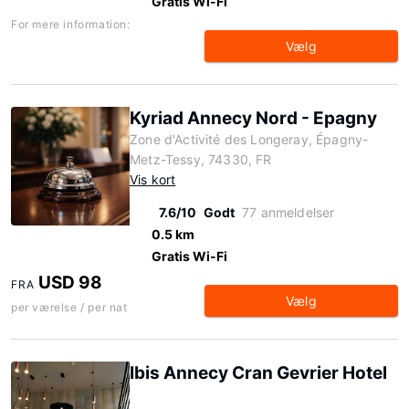
Gratis Wi-Fi
For mere information:
Vælg
Kyriad Annecy Nord - Epagny
Zone d'Activité des Longeray, Épagny-
Metz-Tessy, 74330, FR
Vis kort
7.6/10
Godt
77 anmeldelser
0.5 km
Gratis Wi-Fi
USD 98
FRA
Vælg
per værelse / per nat
Ibis Annecy Cran Gevrier Hotel