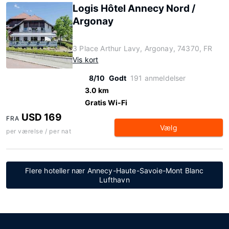
Logis Hôtel Annecy Nord /
Argonay
3 Place Arthur Lavy, Argonay, 74370, FR
Vis kort
8/10
Godt
191 anmeldelser
3.0 km
Gratis Wi-Fi
USD 169
FRA
Vælg
per værelse / per nat
Flere hoteller nær Annecy-Haute-Savoie-Mont Blanc
Lufthavn