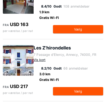
8.4/10
Godt
108 anmeldelser
1.9 km
Gratis Wi-Fi
USD 163
FRA
Vælg
per værelse / per nat
Les Z'hirondelles
7 Passage d'Etercy, Annecy, 74000, FR
Vis kort
8.2/10
Godt
66 anmeldelser
3.0 km
Gratis Wi-Fi
USD 217
FRA
Vælg
per værelse / per nat