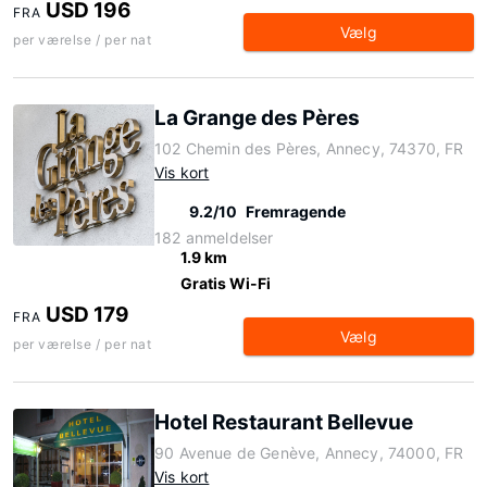
USD 196
FRA
Vælg
per værelse / per nat
La Grange des Pères
102 Chemin des Pères, Annecy, 74370, FR
Vis kort
9.2/10
Fremragende
182 anmeldelser
1.9 km
Gratis Wi-Fi
USD 179
FRA
Vælg
per værelse / per nat
Hotel Restaurant Bellevue
90 Avenue de Genève, Annecy, 74000, FR
Vis kort