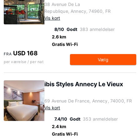
38 Avenue De La
Republique, Annecy, 74960, FR
Vis kort
8/10
Godt
383 anmeldelser
2.6 km
Gratis Wi-Fi
USD 168
FRA
Vælg
per værelse / per nat
ibis Styles Annecy Le Vieux
69 Avenue De France, Annecy, 74000, FR
Vis kort
7.4/10
Godt
353 anmeldelser
2.4 km
Gratis Wi-Fi