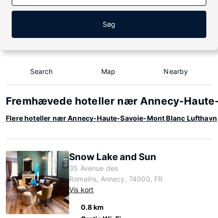
Søg
Search
Map
Nearby
Fremhævede hoteller nær Annecy-Haute
Flere hoteller nær Annecy-Haute-Savoie-Mont Blanc Lufthavn
Snow Lake and Sun
35 Avenue des
Romains, Annecy, 74000, FR
Vis kort
0.8 km