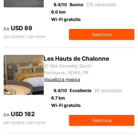
8.4/10
Buono
270 recensioni
6.0 km
Wi-Fi gratuito
USD 89
DA
Seleziona
per camera / per notte
Les Hauts de Chalonne
27 Rue Corneille, Gond-
Pontouvre, 16160, FR
Visualizza mappa
9.4/10
Eccellente
39 recensioni
6.7 km
Wi-Fi gratuito
USD 162
DA
Seleziona
per camera / per notte