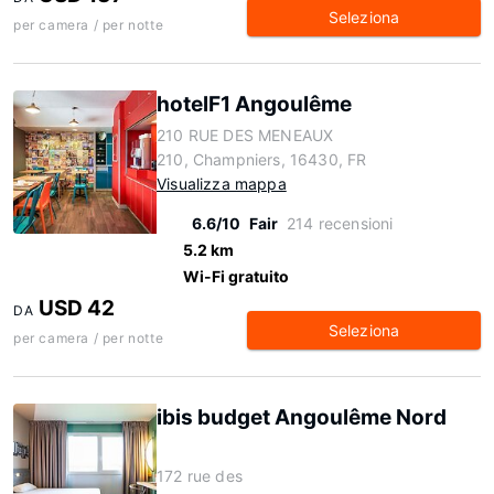
Seleziona
per camera / per notte
hotelF1 Angoulême
210 RUE DES MENEAUX
210, Champniers, 16430, FR
Visualizza mappa
6.6/10
Fair
214 recensioni
5.2 km
Wi-Fi gratuito
USD 42
DA
Seleziona
per camera / per notte
ibis budget Angoulême Nord
172 rue des