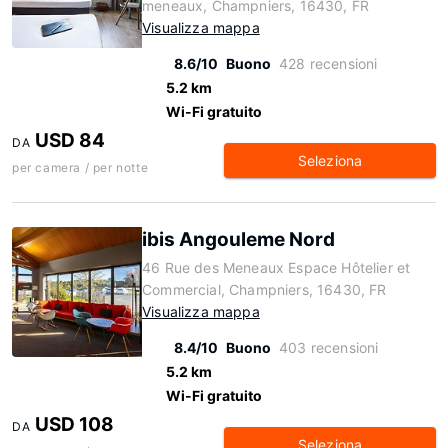
meneaux, Champniers, 16430, FR
Visualizza mappa
8.6/10
Buono
428 recensioni
5.2 km
Wi-Fi gratuito
USD 84
DA
Seleziona
per camera / per notte
ibis Angouleme Nord
46 Rue des Meneaux Espace Hôtelier et
Commercial, Champniers, 16430, FR
Visualizza mappa
8.4/10
Buono
403 recensioni
5.2 km
Wi-Fi gratuito
USD 108
DA
Seleziona