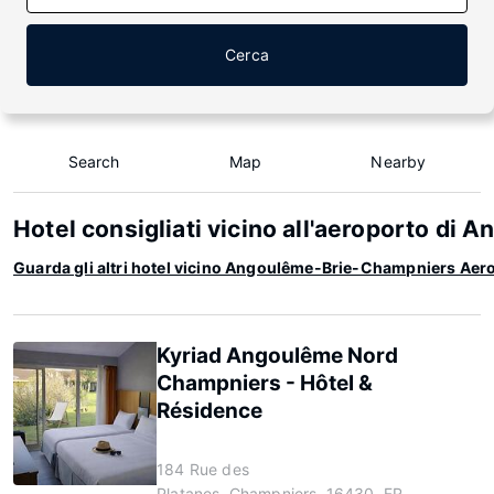
Cerca
Search
Map
Nearby
Hotel consigliati vicino all'aeroporto d
Guarda gli altri hotel vicino Angoulême-Brie-Champniers Aer
Kyriad Angoulême Nord
Champniers - Hôtel &
Résidence
184 Rue des
Platanes, Champniers, 16430, FR