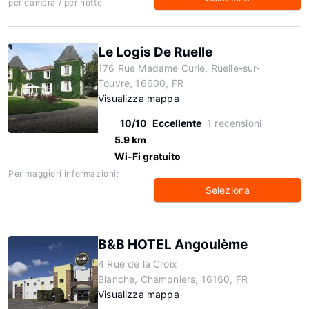
per camera / per notte
Le Logis De Ruelle
176 Rue Madame Curie, Ruelle-sur-
Touvre, 16600, FR
Visualizza mappa
10/10
Eccellente
1 recensioni
5.9 km
Wi-Fi gratuito
Per maggiori informazioni:
Seleziona
B&B HOTEL Angoulème
4 Rue de la Croix
Blanche, Champniers, 16160, FR
Visualizza mappa