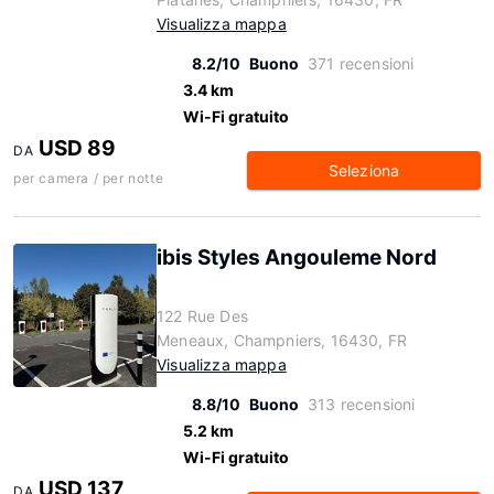
Visualizza mappa
8.2/10
Buono
371 recensioni
3.4 km
Wi-Fi gratuito
USD 89
DA
Seleziona
per camera / per notte
ibis Styles Angouleme Nord
122 Rue Des
Meneaux, Champniers, 16430, FR
Visualizza mappa
8.8/10
Buono
313 recensioni
5.2 km
Wi-Fi gratuito
USD 137
DA