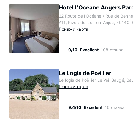
Hotel L'Océane Angers Par
22 Route de l'Océane / Rue de Benne
A11, Rives-du-Loir-en-Anjou, 49140, 
Покажи карта
9/10
Excellent
108 отзива
Le Logis de Poëllier
Le logis de Poëllier Le Veil Baugé, 
Покажи карта
9.4/10
Excellent
16 отзива