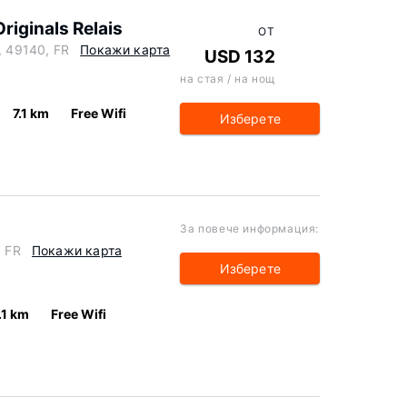
riginals Relais
ОТ
, 49140, FR
Покажи карта
USD 132
на стая / на нощ
7.1 km
Free Wifi
Изберете
За повече информация:
, FR
Покажи карта
Изберете
.1 km
Free Wifi