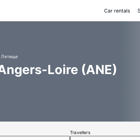
Car rentals
e Летище
Angers-Loire (ANE)
Travellers