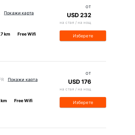
ОТ
R
Покажи карта
USD 232
на стая / на нощ
.7 km
Free Wifi
Изберете
ОТ
FR
Покажи карта
USD 176
на стая / на нощ
 km
Free Wifi
Изберете