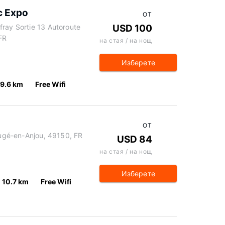
c Expo
ОТ
fray Sortie 13 Autoroute
USD 100
FR
на стая / на нощ
Изберете
9.6 km
Free Wifi
ОТ
Baugé-en-Anjou, 49150, FR
USD 84
на стая / на нощ
Изберете
10.7 km
Free Wifi