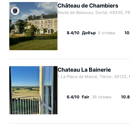
Château de Chambiers
Route de Beauvau, Durtal, 49430, F
8.4/10
Добър
6 отзива
10
Chateau La Bainerie
1 La Place de Marcé, Tierce, 49125, 
6.4/10
Fair
36 отзива
10.8