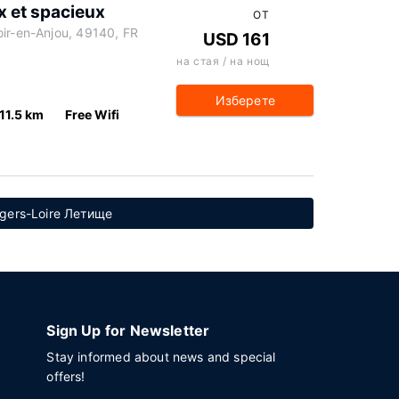
x et spacieux
ОТ
oir-en-Anjou, 49140, FR
USD 161
на стая / на нощ
Изберете
11.5 km
Free Wifi
gers-Loire Летище
Sign Up for Newsletter
Stay informed about news and special
offers!