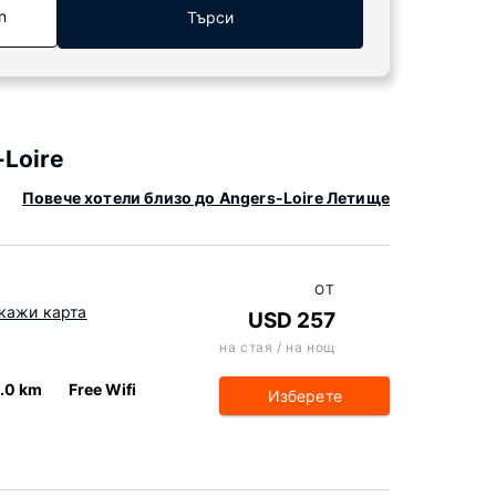
n
Търси
Loire
Повече хотели близо до Angers-Loire Летище
ОТ
кажи карта
USD 257
на стая / на нощ
.0 km
Free Wifi
Изберете