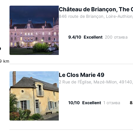
Château de Briançon, The O
846 route de Briançon, Loire-Authion
9.4/10
Excellent
200 отзива
о
.9 km
Le Clos Marie 49
2 Rue de l'Église, Mazé-Milon, 49140
10/10
Excellent
1 отзива
8