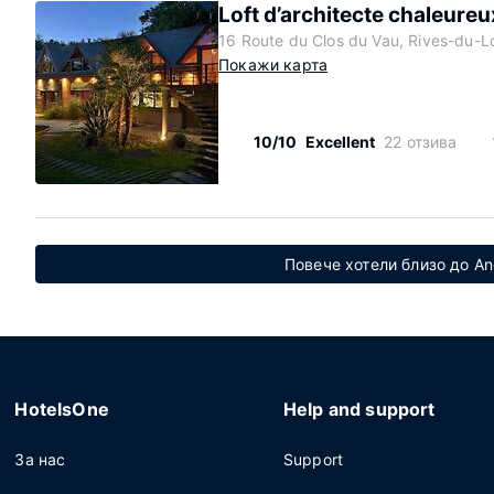
Loft d’architecte chaleureu
16 Route du Clos du Vau, Rives-du-L
Покажи карта
10/10
Excellent
22 отзива
Повече хотели близо до An
HotelsOne
Help and support
За нас
Support