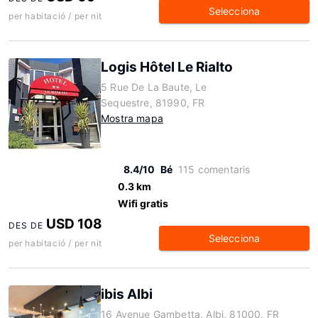
Selecciona
per habitació / per nit
Logis Hôtel Le Rialto
5 Rue De La Baute, Le
Sequestre, 81990, FR
Mostra mapa
8.4/10
Bé
115 comentaris
0.3 km
Wifi gratis
USD 108
DES DE
Selecciona
per habitació / per nit
ibis Albi
16 Avenue Gambetta, Albi, 81000, FR