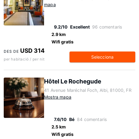
mapa
9.2/10
Excellent
96 comentaris
2.9 km
Wifi gratis
USD 314
DES DE
Selecciona
per habitació / per nit
Hôtel Le Rochegude
41 Avenue Maréchal Foch, Albi, 81000, FR
Mostra mapa
7.6/10
Bé
84 comentaris
2.5 km
Wifi gratis