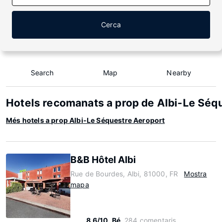
Cerca
Search
Map
Nearby
Hotels recomanats a prop de Albi-Le Séq
Més hotels a prop Albi-Le Séquestre Aeroport
B&B Hôtel Albi
Rue de Bourdes, Albi, 81000, FR
Mostra
mapa
8.6/10
Bé
284 comentaris