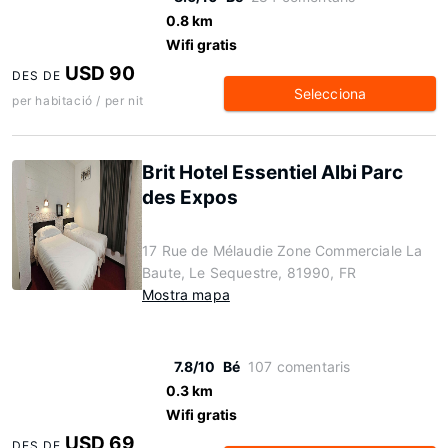
0.8 km
Wifi gratis
USD 90
DES DE
Selecciona
per habitació / per nit
Brit Hotel Essentiel Albi Parc
des Expos
17 Rue de Mélaudie Zone Commerciale La
Baute, Le Sequestre, 81990, FR
Mostra mapa
7.8/10
Bé
107 comentaris
0.3 km
Wifi gratis
USD 69
DES DE