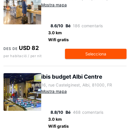
Mostra mapa
8.6/10
Bé
186 comentaris
3.0 km
Wifi gratis
USD 82
DES DE
Selecciona
per habitació / per nit
ibis budget Albi Centre
16, rue Castelginest, Albi, 81000, FR
Mostra mapa
8.8/10
Bé
468 comentaris
3.0 km
Wifi gratis