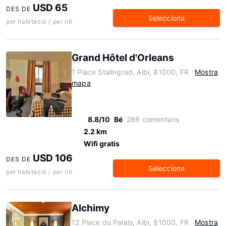
USD 65
DES DE
Selecciona
per habitació / per nit
Grand Hôtel d'Orleans
1 Place Stalingrad, Albi, 81000, FR
Mostra
mapa
8.8/10
Bé
286 comentaris
2.2 km
Wifi gratis
USD 106
DES DE
Selecciona
per habitació / per nit
Alchimy
12 Place du Palais, Albi, 81000, FR
Mostra