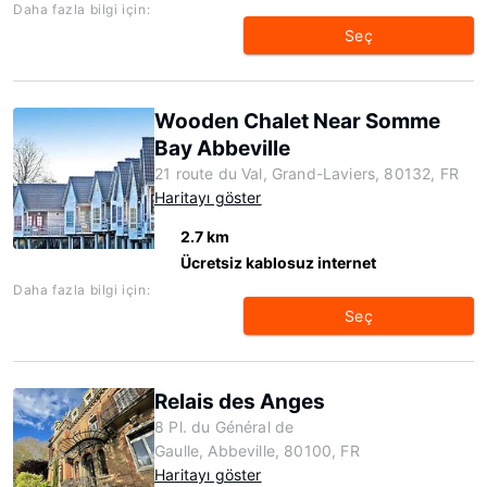
Daha fazla bilgi için:
Seç
Wooden Chalet Near Somme
Bay Abbeville
21 route du Val, Grand-Laviers, 80132, FR
Haritayı göster
2.7 km
Ücretsiz kablosuz internet
Daha fazla bilgi için:
Seç
Relais des Anges
8 Pl. du Général de
Gaulle, Abbeville, 80100, FR
Haritayı göster