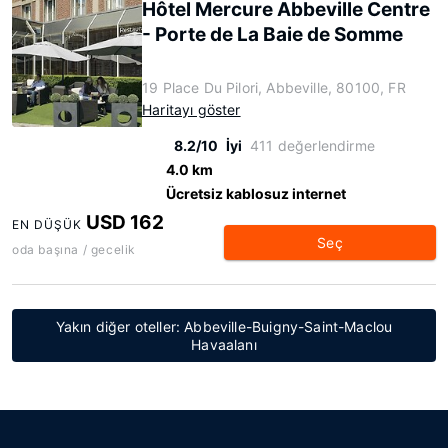
Hôtel Mercure Abbeville Centre
- Porte de La Baie de Somme
19 Place Du Pilori, Abbeville, 80100, FR
Haritayı göster
8.2/10
İyi
411 değerlendirme
4.0 km
Ücretsiz kablosuz internet
USD 162
EN DÜŞÜK
Seç
oda başına / gecelik
Yakın diğer oteller: Abbeville-Buigny-Saint-Maclou
Havaalanı