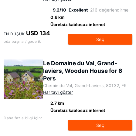
9.2/10
Excellent
216 değerlendirme
0.6 km
Ücretsiz kablosuz internet
USD 134
EN DÜŞÜK
Seç
oda başına / gecelik
Le Domaine du Val, Grand-
laviers, Wooden House for 6
Pers
Chemin du Val, Grand-Laviers, 80132, FR
Haritayı göster
2.7 km
Ücretsiz kablosuz internet
Daha fazla bilgi için:
Seç