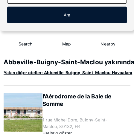
Ara
Search
Map
Nearby
Abbeville-Buigny-Saint-Maclou yakınında
Yakın diğer oteller: Abbeville-Buigny-Saint-Maclou Havaalanı
l'Aérodrome de la Baie de
Somme
1 rue Michel Dore, Buigny-Saint-
Maclou, 80132, FR
Haritayı göster