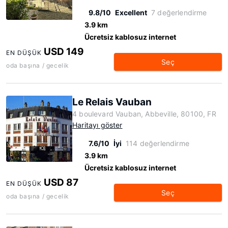
9.8/10
Excellent
7 değerlendirme
3.9 km
Ücretsiz kablosuz internet
USD 149
EN DÜŞÜK
Seç
oda başına / gecelik
Le Relais Vauban
4 boulevard Vauban, Abbeville, 80100, FR
Haritayı göster
7.6/10
İyi
114 değerlendirme
3.9 km
Ücretsiz kablosuz internet
USD 87
EN DÜŞÜK
Seç
oda başına / gecelik