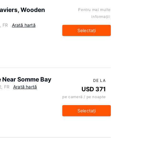
laviers, Wooden
Pentru mai multe
informaţii:
, FR
Arată hartă
Selectaţi
le Near Somme Bay
DE LA
2, FR
Arată hartă
USD 371
pe cameră / pe noapte
Selectaţi