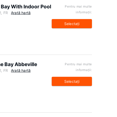
Bay With Indoor Pool
Pentru mai multe
informaţii:
2, FR
Arată hartă
Selectaţi
 Bay Abbeville
Pentru mai multe
informaţii:
2, FR
Arată hartă
Selectaţi