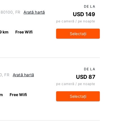
DE LA
, 80100, FR
Arată hartă
USD 149
pe cameră / pe noapte
9 km
Free Wifi
Selectaţi
DE LA
0, FR
Arată hartă
USD 87
pe cameră / pe noapte
km
Free Wifi
Selectaţi