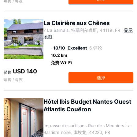
每房 / 每夜
La Clairière aux Chênes
7 La Barnais, 特瑞利尔睿斯, 44119, FR
显示
地图
10/10
Excellent
6 评论
10.2 km
免费 Wi-Fi
USD 140
起价
选择
每房 / 每夜
Hôtel Ibis Budget Nantes Ouest
Atlantis Couëron
Impasse des artisans Rue des Meuniers La
Barrière noire, 库埃龙, 44220, FR