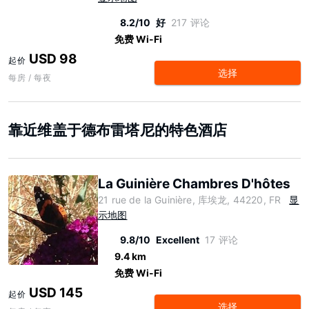
8.2/10
好
217 评论
免费 Wi-Fi
USD 98
起价
选择
每房 / 每夜
靠近维盖于德布雷塔尼的特色酒店
La Guinière Chambres D'hôtes
21 rue de la Guinière, 库埃龙, 44220, FR
显
示地图
9.8/10
Excellent
17 评论
9.4 km
免费 Wi-Fi
USD 145
起价
选择