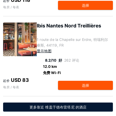
USD 118
起价
选择
每房 / 每夜
Ibis Nantes Nord Treillières
1 route de la Chapelle sur Erdre, 特瑞利尔
睿斯, 44119, FR
显示地图
8.2/10
好
262 评论
12.0 km
免费 Wi-Fi
USD 83
起价
选择
每房 / 每夜
更多靠近 维盖于德布雷塔尼 的酒店