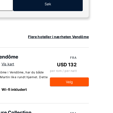
Søk
Flere hoteller i nærheten Vendôme
 Vendôme
FRA
Vis kart
USD 132
per rom / per natt
ndôme i Vendôme, har du både
Martin like rundt hjørnet. Dette
Velg
Wi-fi inkludert
re Collection