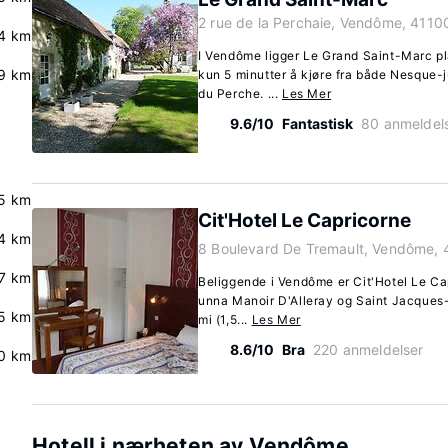
2 rue de la Perchaie, Vendôme, 4110
.4 km
I Vendôme ligger Le Grand Saint-Marc pla
9 km
kun 5 minutter å kjøre fra både Nesque-
du Perche. ...
Les Mer
9.6/10
Fantastisk
80 anmeldel
5 km
Cit'Hotel Le Capricorne
4 km
8 Boulevard De Tremault, Vendôme, 
.7 km
Beliggende i Vendôme er Cit'Hotel Le Ca
unna Manoir D'Alleray og Saint Jacques-k
.5 km
mi (1,5...
Les Mer
8.6/10
Bra
220 anmeldelser
0 km
Hotell i nærheten av Vendôme