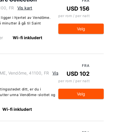
FRA
100, FR
Vis kart
USD 156
per rom / per natt
ligger i hjertet av Vendôme.
 minutter å gå til Saint
Velg
er
Wi-fi inkludert
FRA
ME, Vendôme, 41100, FR
Vis
USD 102
per rom / per natt
ngsstedet ditt, er du i
Velg
nutter unna Vendôme-slottet og
Wi-fi inkludert