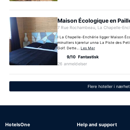
Maison Écologique en Paill
7 Rue Rochambeau, La Chapelle-Ench
I La Chapelle-Enchérie ligger Maison Éc
minutters kjøretur unna La Piste des Peti
Golf. Dette...
Les Mer
9/10
Fantastisk
26 anmeldelser
Flere hoteller i nærh
HotelsOne
Help and support