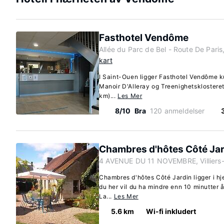
Fasthotel Vendôme
Allée du Parc de Bel - Route De Pari
kart
I Saint-Ouen ligger Fasthotel Vendôme k
Manoir D'Alleray og Treenighetsklosteret.
km)...
Les Mer
8/10
Bra
120 anmeldelser
Chambres d'hôtes Côté Jar
4 AVENUE DU 11 NOVEMBRE, Villiers-s
Chambres d'hôtes Côté Jardin ligger i hjer
du her vil du ha mindre enn 10 minutter å
La...
Les Mer
5.6 km
Wi-fi inkludert