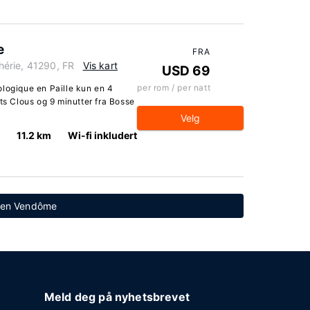
e
FRA
érie, 41290, FR
Vis kart
USD 69
per rom / per natt
ologique en Paille kun en 4
ts Clous og 9 minutter fra Bosse
Velg
11.2 km
Wi-fi inkludert
eten Vendôme
Meld deg på nyhetsbrevet