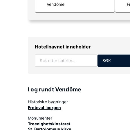
F
Hotellnavnet inneholder
SØK
I og rundt Vendôme
Historiske bygninger
Freteval-borgen
Monumenter
Treenighetsklosteret
St. Bartolomeus kirke