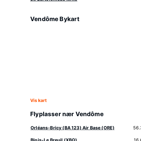
Vendôme Bykart
Vis kart
Flyplasser nær Vendôme
Orléans-Bricy (BA 123) Air Base (ORE)
56.
Blois-Le Breuil (XBQ)
16