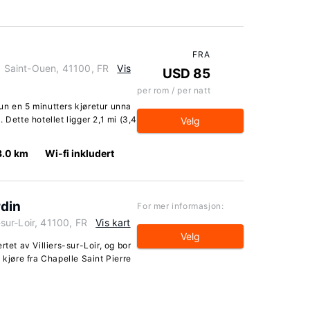
FRA
s, Saint-Ouen, 41100, FR
Vis
USD 85
per rom / per natt
un en 5 minutters kjøretur unna
 Dette hotellet ligger 2,1 mi (3,4
Velg
3.0 km
Wi-fi inkludert
din
For mer informasjon:
ur-Loir, 41100, FR
Vis kart
Velg
tet av Villiers-sur-Loir, og bor
 kjøre fra Chapelle Saint Pierre