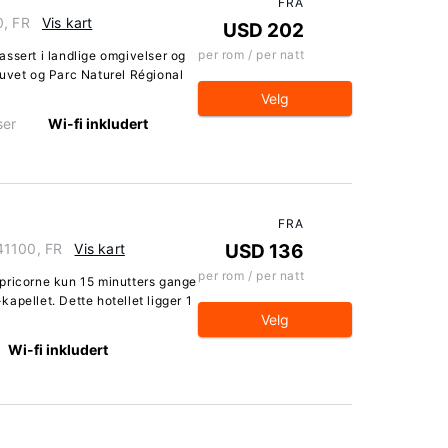
FRA
0, FR
Vis kart
USD 202
per rom / per natt
ssert i landlige omgivelser og
juvet og Parc Naturel Régional
Velg
ser
Wi-fi inkludert
FRA
41100, FR
Vis kart
USD 136
per rom / per natt
pricorne kun 15 minutters gange
apellet. Dette hotellet ligger 1
Velg
Wi-fi inkludert