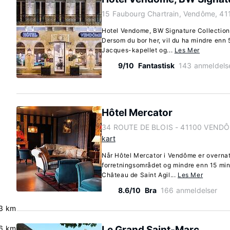
15 Faubourg Chartrain, Vendôme, 41
Hotel Vendome, BW Signature Collection 
Dersom du bor her, vil du ha mindre enn 5
Jacques-kapellet og...
Les Mer
9/10
Fantastisk
143 anmeldels
Hôtel Mercator
34 ROUTE DE BLOIS - 41100 VENDÔ
kart
Når Hôtel Mercator i Vendôme er overnatti
forretningsområdet og mindre enn 15 mi
Château de Saint Agil...
Les Mer
8.6/10
Bra
166 anmeldelser
3 km
.6 km
Le Grand Saint-Marc