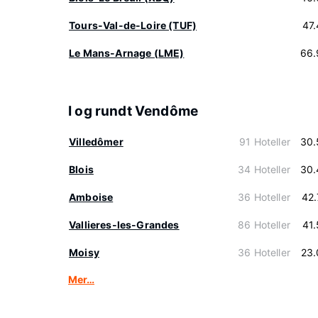
Tours-Val-de-Loire (TUF)
47
Le Mans-Arnage (LME)
66.
I og rundt Vendôme
Villedômer
91 Hoteller
30.
Blois
34 Hoteller
30.
Amboise
36 Hoteller
42
Vallieres-les-Grandes
86 Hoteller
41
Moisy
36 Hoteller
23.
Mer…