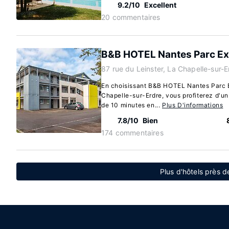
9.2/10
Excellent
20 commentaires
B&B HOTEL Nantes Parc Ex
87 rue du Leinster, La Chapelle-sur-
En choisissant B&B HOTEL Nantes Parc 
Chapelle-sur-Erdre, vous profiterez d'un 
de 10 minutes en...
Plus D'informations
7.8/10
Bien
174 commentaires
Plus d'hôtels près de