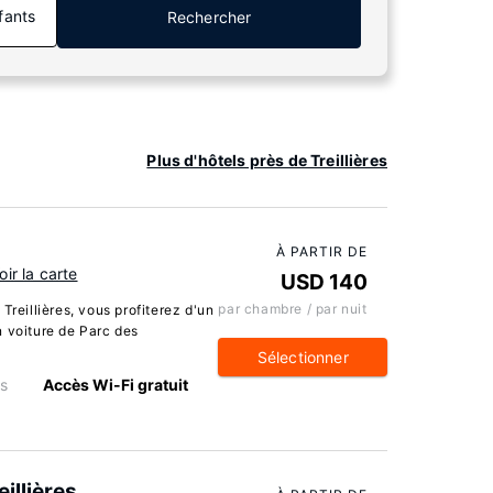
fants
Rechercher
Plus d'hôtels près de Treillières
À PARTIR DE
oir la carte
USD 140
par chambre / par nuit
Treillières, vous profiterez d'un
n voiture de Parc des
Sélectionner
s
Accès Wi-Fi gratuit
illières