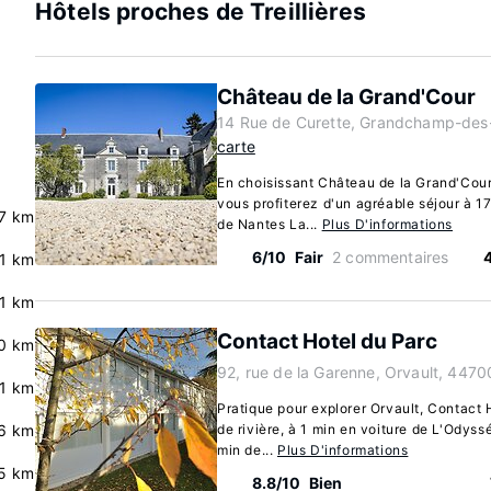
Hôtels proches de Treillières
Château de la Grand'Cour
14 Rue de Curette, Grandchamp-des-
carte
En choisissant Château de la Grand'Co
vous profiterez d'un agréable séjour à 1
.7 km
de Nantes La...
Plus D'informations
6/10
Fair
2 commentaires
.1 km
.1 km
Contact Hotel du Parc
0 km
92, rue de la Garenne, Orvault, 4470
.1 km
Pratique pour explorer Orvault, Contact 
6 km
de rivière, à 1 min en voiture de L'Odyssé
min de...
Plus D'informations
5 km
8.8/10
Bien