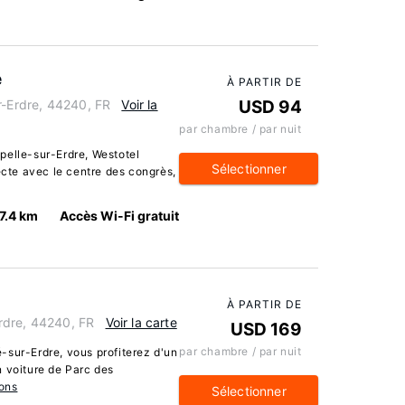
e
À PARTIR DE
r-Erdre, 44240, FR
Voir la
USD 94
par chambre / par nuit
pelle-sur-Erdre, Westotel
Sélectionner
ecte avec le centre des congrès,
7.4 km
Accès Wi-Fi gratuit
À PARTIR DE
rdre, 44240, FR
Voir la carte
USD 169
par chambre / par nuit
-sur-Erdre, vous profiterez d'un
n voiture de Parc des
ions
Sélectionner