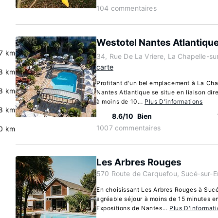
104 commentaires
Westotel Nantes Atlantiqu
7 km
34, Rue De La Vriere, La Chapelle-su
carte
8 km
Profitant d'un bel emplacement à La Cha
.8 km
Nantes Atlantique se situe en liaison dir
à moins de 10...
Plus D'informations
.8 km
8.6/10
Bien
1007 commentaires
0 km
Les Arbres Rouges
570 Route de Carquefou, Sucé-sur-E
En choisissant Les Arbres Rouges à Sucé
agréable séjour à moins de 15 minutes e
Expositions de Nantes...
Plus D'informat