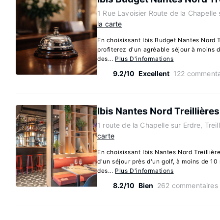
1 Rue Lavoisier Route de la Chapelle s
la carte
En choisissant Ibis Budget Nantes Nord Tr
profiterez d'un agréable séjour à moins 
des...
Plus D'informations
9.2/10
Excellent
122 commenta
Ibis Nantes Nord Treillières
1 route de la Chapelle sur Erdre, Treil
carte
En choisissant Ibis Nantes Nord Treillière
d'un séjour près d'un golf, à moins de 10
des...
Plus D'informations
8.2/10
Bien
262 commentaires