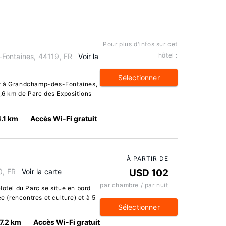
Pour plus d'infos sur cet
hôtel :
Fontaines, 44119, FR
Voir la
Sélectionner
ur à Grandchamp-des-Fontaines,
7,6 km de Parc des Expositions
4.1 km
Accès Wi-Fi gratuit
À PARTIR DE
0, FR
Voir la carte
USD 102
par chambre / par nuit
Hotel du Parc se situe en bord
e (rencontres et culture) et à 5
Sélectionner
7.2 km
Accès Wi-Fi gratuit