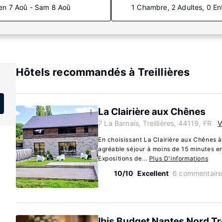
en 7 Aoû - Sam 8 Aoû
1 Chambre, 2 Adultes, 0 En
Hôtels recommandés à Treillières
La Clairière aux Chênes
7 La Barnais, Treillières, 44119, FR
V
En choisissant La Clairière aux Chênes à 
agréable séjour à moins de 15 minutes e
Expositions de...
Plus D'informations
10/10
Excellent
6 commentaire
Ibis Budget Nantes Nord Tre