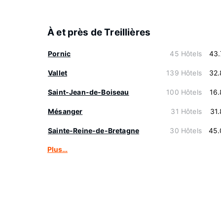
À et près de Treillières
Pornic
45 Hôtels
43.
Vallet
139 Hôtels
32.
Saint-Jean-de-Boiseau
100 Hôtels
16
Mésanger
31 Hôtels
31
Sainte-Reine-de-Bretagne
30 Hôtels
45.
Plus…