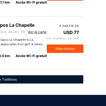
7.7 km
Accès Wi-Fi gratuit
pos La Chapelle
À PARTIR DE
Erdre, 44240, FR
Voir la carte
USD 77
par chambre / par nuit
Expos La Chapelle à La
séjour près d'un golf, à moins
Sélectionner
8.0 km
Accès Wi-Fi gratuit
 Treillières