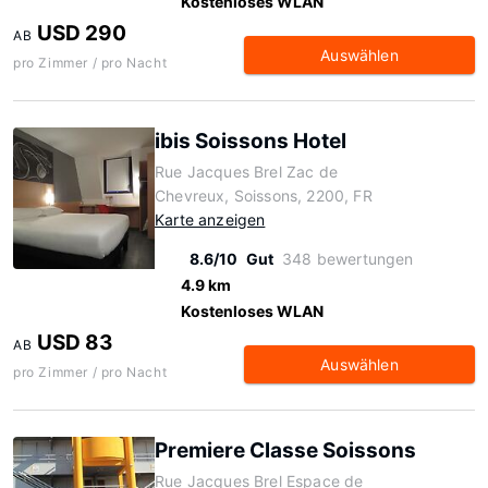
Kostenloses WLAN
USD 290
AB
Auswählen
pro Zimmer / pro Nacht
ibis Soissons Hotel
Rue Jacques Brel Zac de
Chevreux, Soissons, 2200, FR
Karte anzeigen
8.6/10
Gut
348 bewertungen
4.9 km
Kostenloses WLAN
USD 83
AB
Auswählen
pro Zimmer / pro Nacht
Premiere Classe Soissons
Rue Jacques Brel Espace de