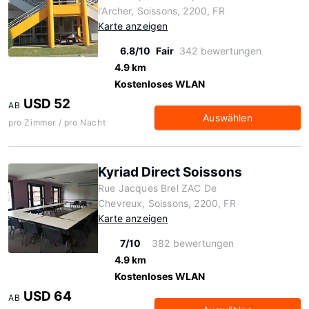
l'Archer, Soissons, 2200, FR
Karte anzeigen
6.8/10
Fair
342 bewertungen
4.9 km
Kostenloses WLAN
USD 52
AB
Auswählen
pro Zimmer / pro Nacht
Kyriad Direct Soissons
Rue Jacques Brel ZAC De
Chevreux, Soissons, 2200, FR
Karte anzeigen
7/10
382 bewertungen
4.9 km
Kostenloses WLAN
USD 64
AB