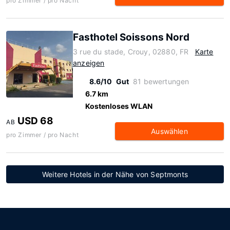
pro Zimmer / pro Nacht
Fasthotel Soissons Nord
3 rue du stade, Crouy, 02880, FR
Karte
anzeigen
8.6/10
Gut
81 bewertungen
6.7 km
Kostenloses WLAN
USD 68
AB
Auswählen
pro Zimmer / pro Nacht
Weitere Hotels in der Nähe von Septmonts