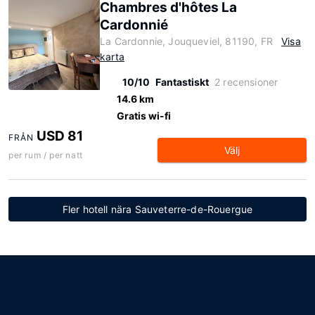
Chambres d'hôtes La
Cardonnié
La Cardonnie, Jouqueviel, 81190, FR
Visa
karta
10/10
Fantastiskt
2 recensioner
14.6 km
Gratis wi-fi
USD 81
FRÅN
Välj
per rum / per natt
Fler hotell nära Sauveterre-de-Rouergue