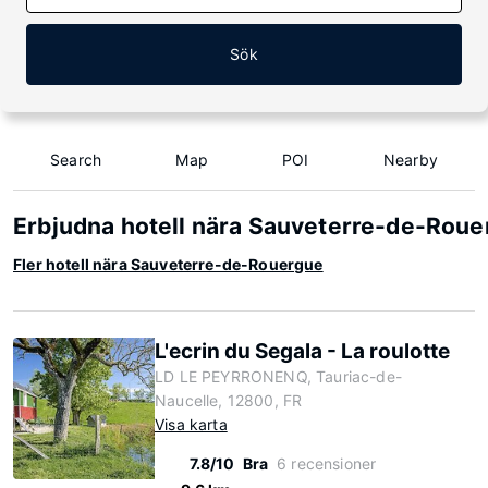
Sök
Search
Map
POI
Nearby
Erbjudna hotell nära Sauveterre-de-Roue
Fler hotell nära Sauveterre-de-Rouergue
L'ecrin du Segala - La roulotte
LD LE PEYRRONENQ, Tauriac-de-
Naucelle, 12800, FR
Visa karta
7.8/10
Bra
6 recensioner