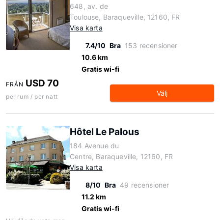
648, av. de
Toulouse, Baraqueville, 12160, FR
Visa karta
7.4/10
Bra
153 recensioner
10.6 km
Gratis wi-fi
USD 70
FRÅN
Välj
per rum / per natt
Hôtel Le Palous
184 Avenue du
Centre, Baraqueville, 12160, FR
Visa karta
8/10
Bra
49 recensioner
11.2 km
Gratis wi-fi