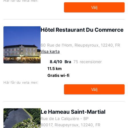
Här får du veta mer:
Välj
Hôtel Restaurant Du Commerce
60 Rue de l'Hom, Rieupeyroux, 12240, FR
Visa karta
8.4/10
Bra
75 recensioner
11.5 km
Gratis wi-fi
Här får du veta mer:
Välj
Le Hameau Saint-Martial
Rue de La Calquière - BP
80017, Rieupeyroux, 12240, FR