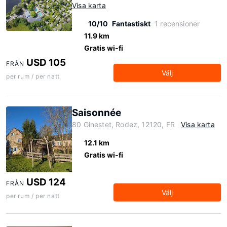
Visa karta
10/10
Fantastiskt
1 recensioner
11.9 km
Gratis wi-fi
USD 105
FRÅN
Välj
per rum / per natt
Saisonnée
80 Ginestet, Rodez, 12120, FR
Visa karta
12.1 km
Gratis wi-fi
USD 124
FRÅN
Välj
per rum / per natt