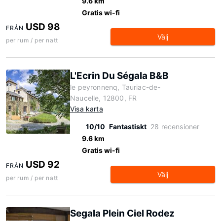
9.6 km
Gratis wi-fi
USD 98
FRÅN
Välj
per rum / per natt
L'Ecrin Du Ségala B&B
le peyronnenq, Tauriac-de-
Naucelle, 12800, FR
Visa karta
10/10
Fantastiskt
28 recensioner
9.6 km
Gratis wi-fi
USD 92
FRÅN
Välj
per rum / per natt
Segala Plein Ciel Rodez