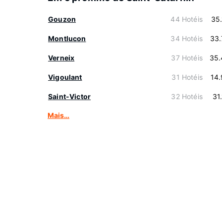
Gouzon
44 Hotéis
35
Montlucon
34 Hotéis
33.
Verneix
37 Hotéis
35.
Vigoulant
31 Hotéis
14
Saint-Victor
32 Hotéis
31
Mais…