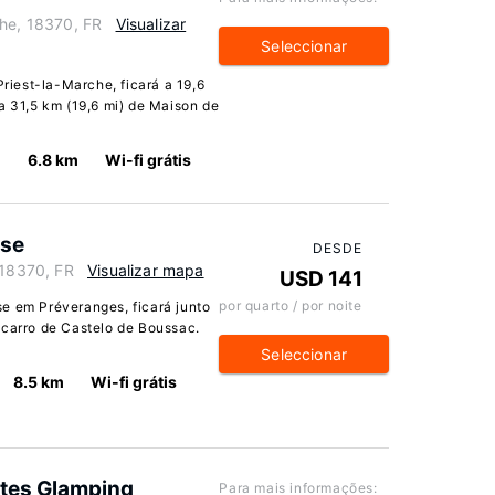
che, 18370, FR
Visualizar
Seleccionar
iest-la-Marche, ficará a 19,6
a 31,5 km (19,6 mi) de Maison de
6.8 km
Wi-fi grátis
use
DESDE
 18370, FR
Visualizar mapa
USD 141
por quarto / por noite
e em Préveranges, ficará junto
 carro de Castelo de Boussac.
Seleccionar
8.5 km
Wi-fi grátis
tes Glamping
Para mais informações: