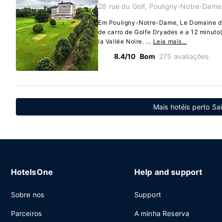
28 rue du Golf, Pouligny-Notre-Dame
Em Pouligny-Notre-Dame, Le Domaine des
de carro de Golfe Dryades e a 12 minut
la Vallée Noire. ...
Leia mais…
8.4/10
Bom
275 avaliações
Mais hotéis perto Sa
HotelsOne
Help and support
Sobre nos
Support
Parceiros
A minha Reserva