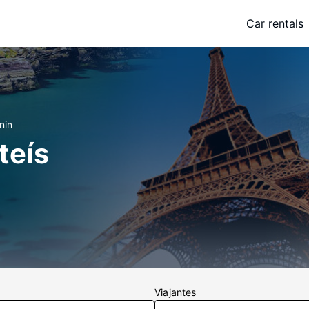
Car rentals
nin
teís
Viajantes