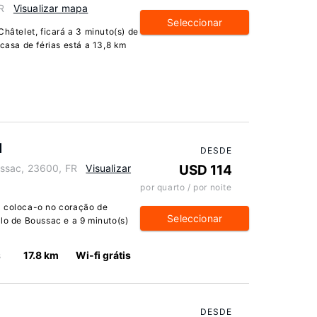
FR
Visualizar mapa
Seleccionar
Châtelet, ficará a 3 minuto(s) de
 casa de férias está a 13,8 km
l
DESDE
ssac, 23600, FR
Visualizar
USD 114
por quarto / por noite
l coloca-o no coração de
Seleccionar
elo de Boussac e a 9 minuto(s)
s
17.8 km
Wi-fi grátis
DESDE