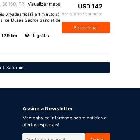
, 36160, FR
Visualizar mapa
USD 142
por quarto / por noite
 Dryades ficará a 1 minuto(s)
o(s) de Musée George Sand et de
Seleccionar
17.9 km
Wi-fi grátis
int-Saturnin
Assine a Newsletter
Mantenha-se informado sobre notícias e
ofertas especiais!
Assinar