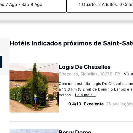
ex 7 Ago - Sáb 8 Ago
1 Quarto, 2 Adultos, 0 Cria
Hotéis Indicados próximos de Saint-Sat
Logis De Chezelles
Chezelles, Sidiailles, 18270, FR
Visu
Com uma estadia Logis De Chezelles em Si
a 13,3 km (8,2 mi) de Domínio Lanoix e 
Velhos...
Leia mais…
9.4/10
Excelente
25 avaliaçõe
Berry Dome