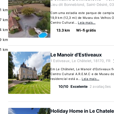
Lieu dit Bonneblond, Saint-Désiré, 0
.1 km
Com uma estadia este parque de campism
19,9 km (12,3 mi) de Museu dos Velhos Of
7 km
Centro Cultural...
Leia mais…
4 km
13.3 km
Wi-fi grátis
.9 km
.1 km
Le Manoir d'Estiveaux
1 Estiveaux, Le Châtelet, 18170, FR
Em Le Châtelet, Le Manoir d'Estiveaux fi
Centro Cultural A.R.E.M.C e de Museu do
residencial está a...
Leia mais…
10/10
Excelente
2 avaliações
Holiday Home in Le Chatele