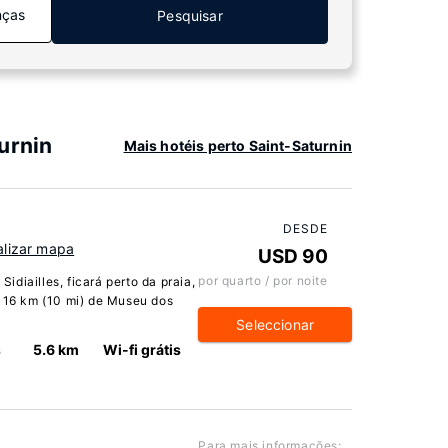
nças
Pesquisar
urnin
Mais hotéis perto Saint-Saturnin
DESDE
alizar mapa
USD 90
por quarto / por noite
diailles, ficará perto da praia,
a 16 km (10 mi) de Museu dos
Seleccionar
s
5.6 km
Wi-fi grátis
Para mais informações: