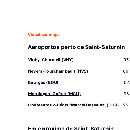
Visualizar mapa
Aeroportos perto de Saint-Saturnin
Vichy-Charmeil (VHY)
97
Nevers-Fourchambault (NVS)
86.
Bourges (BOU)
62
Montluçon-Guéret (MCU)
33
Châteauroux-Déols "Marcel Dassault" (CHR)
55.
Em e próximo de Saint-Saturnin