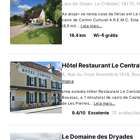
Lieu-dit Giolan, Le Châtelet, 18170, 
Ao alojar-se nesta casa de férias em Le 
carro de Centro Cultural A.R.E.M.C. Esta
(8,6 mi)...
Leia mais…
16.4 km
Wi-fi grátis
Hôtel Restaurant Le Centra
4, Rue du Onze Novembre 1918, Bou
mapa
Uma estadia Hôtel Restaurant Le Centra
Boussac, a 1 minuto(s) de carro de Cast
de Les Pierres...
Leia mais…
9.4/10
Excelente
75 avaliaçõe
Le Domaine des Dryades