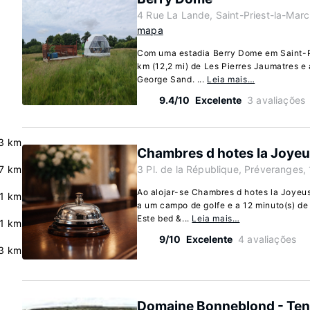
4 Rue La Lande, Saint-Priest-la-Mar
mapa
Com uma estadia Berry Dome em Saint-Pr
km (12,2 mi) de Les Pierres Jaumatres e 
George Sand. ...
Leia mais…
9.4/10
Excelente
3 avaliações
.3 km
Chambres d hotes la Joye
7 km
3 Pl. de la République, Préveranges,
Ao alojar-se Chambres d hotes la Joyeus
.1 km
a um campo de golfe e a 12 minuto(s) de
Este bed &...
Leia mais…
.1 km
9/10
Excelente
4 avaliações
3 km
Domaine Bonneblond - Ten